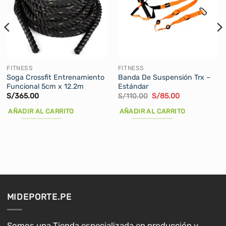
FITNESS
FITNESS
Soga Crossfit Entrenamiento
Banda De Suspensión Trx –
Funcional 5cm x 12.2m
Estándar
El
El
S/
365.00
S/
110.00
S/
85.00
precio
precio
original
actual
AÑADIR AL CARRITO
AÑADIR AL CARRITO
era:
es:
S/110.00.
S/85.00.
MIDEPORTE.PE
Somos una Tienda especializada en producción y