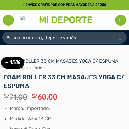
Saltar
⚡ENVIOS GRATIS POR COMPRAS MAYORES A S/ 250
al
contenido
Buscar
por:
- 15%
Inicio
/
Yoga
/
Rollers
FOAM ROLLER 33 CM MASAJES YOGA C/
ESPUMA
El
El
S/
71.00
S/
60.00
precio
precio
Marca: Importado.
original
actual
era:
es:
Medida: 33 x 13 CM.
S/71.00.
S/60.00.
Material Pvc + Eva.