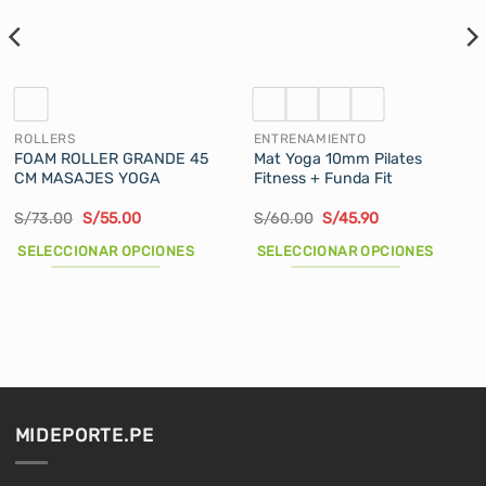
ROLLERS
ENTRENAMIENTO
FOAM ROLLER GRANDE 45
Mat Yoga 10mm Pilates
CM MASAJES YOGA
Fitness + Funda Fit
El
El
El
El
S/
73.00
S/
55.00
S/
60.00
S/
45.90
precio
precio
precio
precio
original
actual
original
actual
SELECCIONAR OPCIONES
SELECCIONAR OPCIONES
era:
es:
era:
es:
S/73.00.
S/55.00.
S/60.00.
S/45.90.
Este
Este
producto
producto
tiene
tiene
múltiples
múltiples
variantes.
variantes.
Las
Las
opciones
opciones
MIDEPORTE.PE
se
se
pueden
pueden