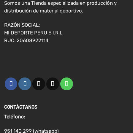
elegir
elegir
Somos una Tienda especializada en producción y
en
en
distribución de material deportivo.
la
la
página
página
RAZÓN SOCIAL:
de
de
MI DEPORTE PERU E.I.R.L.
producto
producto
RUC: 20608922114
CONTÁCTANOS
Teléfono:
951 140 299 (whatsapp)