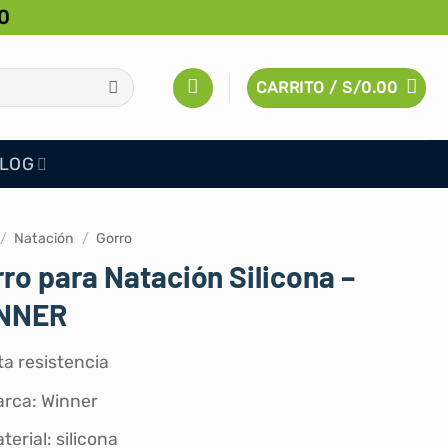
0
CARRITO /
S/
0.00
LOG
/
Natación
/
Gorro
ro para Natación Silicona –
NNER
ta resistencia
rca: Winner
terial: silicona