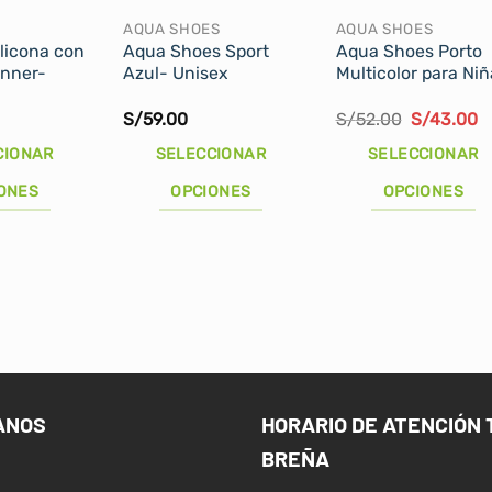
AQUA SHOES
AQUA SHOES
ilicona con
Aqua Shoes Sport
Aqua Shoes Porto
inner-
Azul- Unisex
Multicolor para Niñ
El
E
S/
59.00
S/
52.00
S/
43.00
precio
p
original
a
CIONAR
SELECCIONAR
SELECCIONAR
era:
e
S/52.00.
S
ONES
OPCIONES
OPCIONES
Este
Este
producto
producto
tiene
tiene
múltiples
múltiples
variantes.
variantes.
Las
Las
opciones
opciones
se
se
ANOS
HORARIO DE ATENCIÓN 
pueden
pueden
BREÑA
elegir
elegir