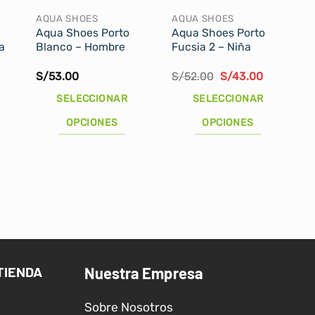
AQUA SHOES
AQUA SHOES
Aqua Shoes Porto
Aqua Shoes Porto
a
Blanco – Hombre
Fucsia 2 – Niña
l
El
El
S/
53.00
S/
52.00
S/
43.00
recio
precio
precio
ctual
original
actual
SELECCIONAR
SELECCIONAR
s:
era:
es:
/43.00.
S/52.00.
S/43.00.
OPCIONES
OPCIONES
Este
Este
producto
producto
tiene
tiene
múltiples
múltiples
variantes.
variantes.
Las
Las
opciones
opciones
se
se
TIENDA
Nuestra Empresa
pueden
pueden
elegir
elegir
Sobre Nosotros