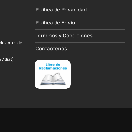
en
en
la
la
Política de Privacidad
página
página
Política de Envío
de
de
producto
producto
Términos y Condiciones
ido antes de
Contáctenos
 7 días)