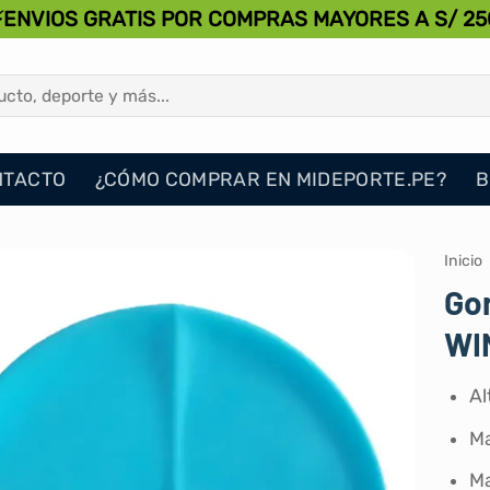
⚡ENVIOS GRATIS POR COMPRAS MAYORES A S/ 25
NTACTO
¿CÓMO COMPRAR EN MIDEPORTE.PE?
B
Inicio
Gor
WI
Al
Ma
Ma