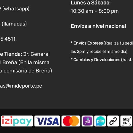
en
en
Lunes a
Sábado
:
9 (whatsapp)
la
la
10:30 am – 8:00 pm
página
página
 (llamadas)
de
de
Envíos
a nivel
nacional
producto
producto
05 4511
* Envíos Express
(Realiza tu ped
las 2pm y recibe el mismo día)
e Tienda:
Jr. General
* Cambios y Devoluciones
(hasta
4 Breña (En la misma
a comisaria de Breña)
as@mideporte.pe