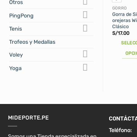
Otros
GORRO
Gorra de S
PingPong
orejeras W
Clásico
Tenis
S/
17.00
Trofeos y Medallas
SELEC
OPCI
Voley
Este
Yoga
producto
tiene
múltiples
variantes.
Las
opciones
se
CONTÁCT
MIDEPORTE.PE
pueden
Teléfono:
elegir
Somos una Tienda especializada en