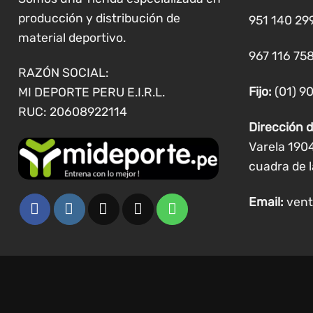
en
producción y distribución de
951 140 29
la
material deportivo.
página
967 116 758
de
RAZÓN SOCIAL:
producto
Fijo:
(01) 9
MI DEPORTE PERU E.I.R.L.
RUC: 20608922114
Dirección d
Varela 190
cuadra de l
Email:
vent