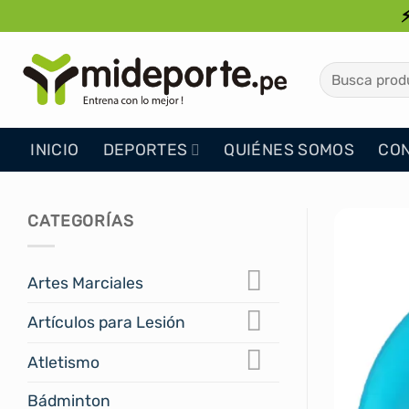
Saltar
al
contenido
Buscar
por:
INICIO
DEPORTES
QUIÉNES SOMOS
CO
CATEGORÍAS
Artes Marciales
Artículos para Lesión
Atletismo
Bádminton