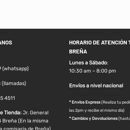
producto
producto
tiene
tiene
múltiples
múltiples
variantes.
variantes.
Las
Las
ANOS
HORARIO DE ATENCIÓN 
opciones
opciones
BREÑA
se
se
pueden
pueden
Lunes a
Sábado
:
elegir
elegir
9 (whatsapp)
10:30 am – 8:00 pm
en
en
la
la
 (llamadas)
Envíos
a nivel
nacional
página
página
de
de
05 4511
producto
producto
* Envíos Express
(Realiza tu ped
las 2pm y recibe el mismo día)
e Tienda:
Jr. General
* Cambios y Devoluciones
(hasta
4 Breña (En la misma
a comisaria de Breña)