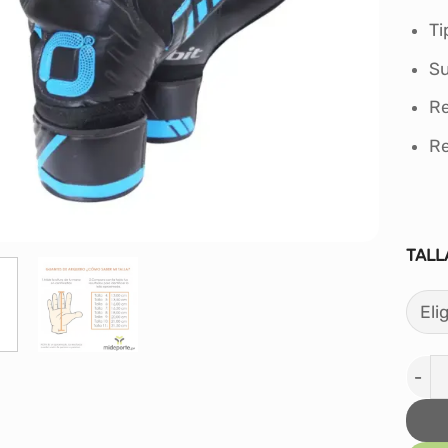
Ti
Su
Re
Re
TALL
Guan