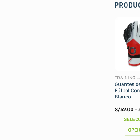
PRODU
Guantes d
Fútbol Con
Blanco
S/
52.00
-
SELEC
OPCI
Este