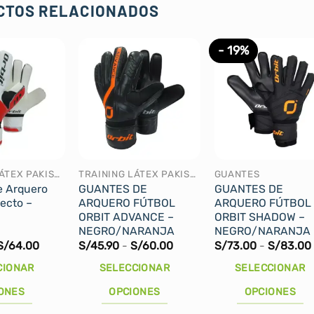
CTOS RELACIONADOS
- 19%
TRAINING LÁTEX PAKISTÁN
TRAINING LÁTEX PAKISTÁN
GUANTES
e Arquero
GUANTES DE
GUANTES DE
ecto –
ARQUERO FÚTBOL
ARQUERO FÚTBOL
ORBIT ADVANCE –
ORBIT SHADOW –
NEGRO/NARANJA
NEGRO/NARANJA
Rango
Rango
S/
64.00
S/
45.90
-
S/
60.00
S/
73.00
-
S/
83.00
de
de
precios:
precios:
CIONAR
SELECCIONAR
SELECCIONAR
desde
desde
S/52.00
S/45.90
ONES
OPCIONES
OPCIONES
hasta
hasta
S/64.00
S/60.00
Este
Este