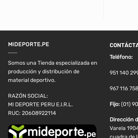
producto
tiene
múltiples
variantes.
Las
CONTÁCT
MIDEPORTE.PE
opciones
se
Teléfono:
pueden
Somos una Tienda especializada en
elegir
producción y distribución de
951 140 29
en
material deportivo.
la
967 116 758
página
RAZÓN SOCIAL:
de
Fijo:
(01) 9
MI DEPORTE PERU E.I.R.L.
producto
RUC: 20608922114
Dirección d
Varela 190
cuadra de l