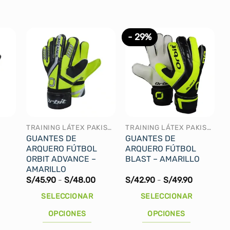
- 29%
TRAINING LÁTEX PAKISTÁN
TRAINING LÁTEX PAKISTÁN
GUANTES DE
GUANTES DE
ARQUERO FÚTBOL
ARQUERO FÚTBOL
ORBIT ADVANCE –
BLAST – AMARILLO
AMARILLO
Rango
Rango
Rango
S/
45.90
-
S/
48.00
S/
42.90
-
S/
49.90
de
de
de
precios:
precios:
precios:
SELECCIONAR
SELECCIONAR
desde
desde
desde
S/73.00
S/45.90
S/42.90
OPCIONES
OPCIONES
hasta
hasta
hasta
S/83.00
S/48.00
S/49.90
Este
Este