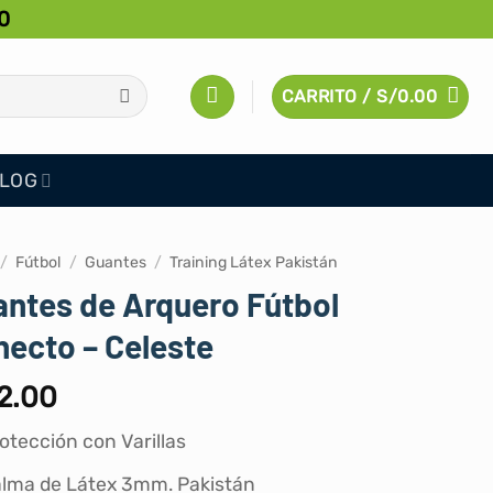
0
CARRITO /
S/
0.00
LOG
/
Fútbol
/
Guantes
/
Training Látex Pakistán
ntes de Arquero Fútbol
ecto – Celeste
2.00
otección con Varillas
lma de Látex 3mm. Pakistán