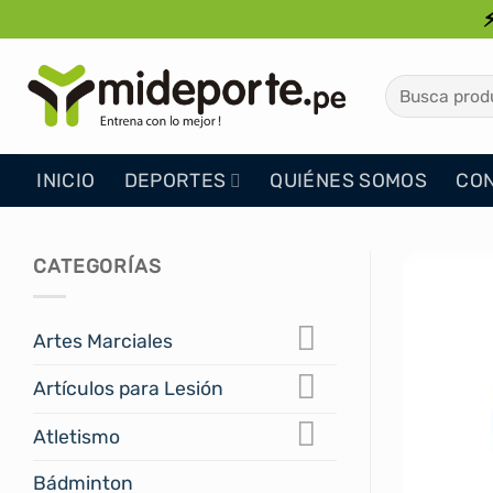
Saltar
al
contenido
Buscar
por:
INICIO
DEPORTES
QUIÉNES SOMOS
CO
CATEGORÍAS
Artes Marciales
Artículos para Lesión
Atletismo
Bádminton