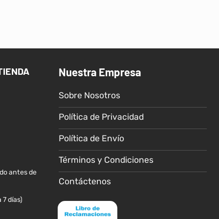
producto
producto
tiene
tiene
múltiples
múltiples
variantes.
variantes.
Las
Las
TIENDA
Nuestra Empresa
opciones
opciones
se
se
Sobre Nosotros
pueden
pueden
elegir
elegir
Política de Privacidad
en
en
la
la
Política de Envío
página
página
de
de
Términos y Condiciones
producto
producto
ido antes de
Contáctenos
 7 días)