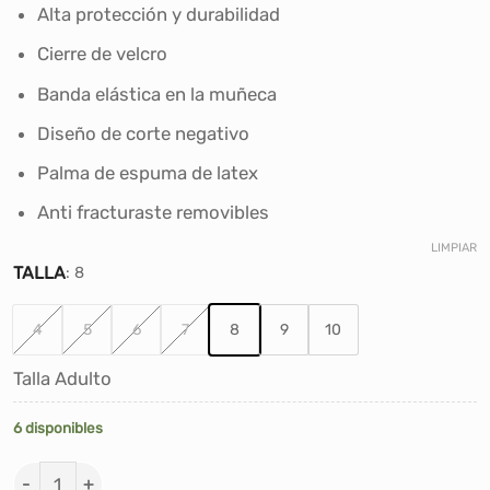
era:
es:
Alta protección y durabilidad
S/150.00.
S/90.00.
Cierre de velcro
Banda elástica en la muñeca
Diseño de corte negativo
Palma de espuma de latex
Anti fracturaste removibles
LIMPIAR
TALLA
:
8
4
5
6
7
8
9
10
Talla Adulto
6 disponibles
GUANTES DE ARQUERO FUTBOL GOLTY HYPERFASTER - 