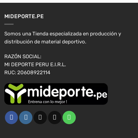
Las
Las
opciones
opciones
MIDEPORTE.PE
se
se
pueden
pueden
elegir
elegir
Somos una Tienda especializada en producción y
en
en
distribución de material deportivo.
la
la
página
página
RAZÓN SOCIAL:
de
de
MI DEPORTE PERU E.I.R.L.
producto
producto
RUC: 20608922114