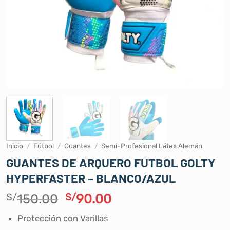
Inicio
/
Fútbol
/
Guantes
/
Semi-Profesional Látex Alemán
GUANTES DE ARQUERO FUTBOL GOLTY
HYPERFASTER – BLANCO/AZUL
El
El
S/
150.00
S/
90.00
precio
precio
Protección con Varillas
original
actual