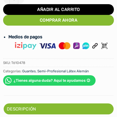
AÑADIR AL CARRITO
COMPRAR AHORA
Medios de pagos
SKU:
T610478
Categorías:
Guantes
,
Semi-Profesional Látex Alemán
¿Tienes alguna duda? Aquí te ayudamos 😉
DESCRIPCIÓN