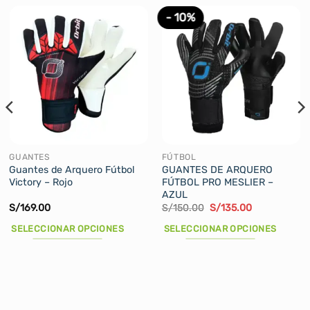
- 10%
GUANTES
FÚTBOL
Guantes de Arquero Fútbol
GUANTES DE ARQUERO
Victory – Rojo
FÚTBOL PRO MESLIER –
AZUL
El
El
S/
169.00
S/
150.00
S/
135.00
precio
precio
original
actual
SELECCIONAR OPCIONES
SELECCIONAR OPCIONES
era:
es:
S/150.00.
S/135.00.
Este
Este
producto
producto
tiene
tiene
múltiples
múltiples
variantes.
variantes.