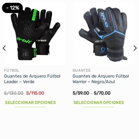
- 12%
FÚTBOL
GUANTES
Guantes de Arquero Fútbol
Guantes de Arquero Fútbol
Leader – Verde
Warrior – Negro/Azul
El
El
Rango
S/
130.00
S/
115.00
S/
59.00
-
S/
70.00
precio
precio
de
original
actual
precios:
SELECCIONAR OPCIONES
SELECCIONAR OPCIONES
era:
es:
desde
S/130.00.
S/115.00.
S/59.00
Este
Este
hasta
producto
producto
S/70.00
tiene
tiene
múltiples
múltiples
variantes.
variantes.