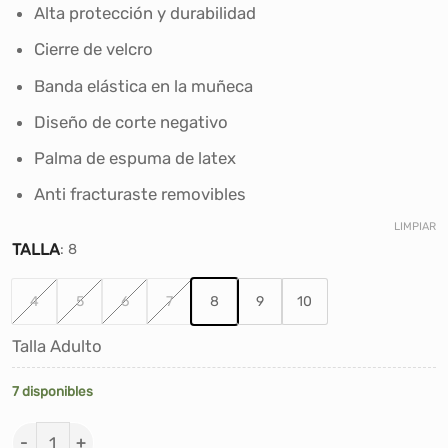
era:
es:
Alta protección y durabilidad
S/150.00.
S/90.00.
Cierre de velcro
Banda elástica en la muñeca
Diseño de corte negativo
Palma de espuma de latex
Anti fracturaste removibles
LIMPIAR
TALLA
:
8
4
5
6
7
8
9
10
Talla Adulto
7 disponibles
GUANTES DE ARQUERO FUTBOL GOLTY HYPERFASTER -