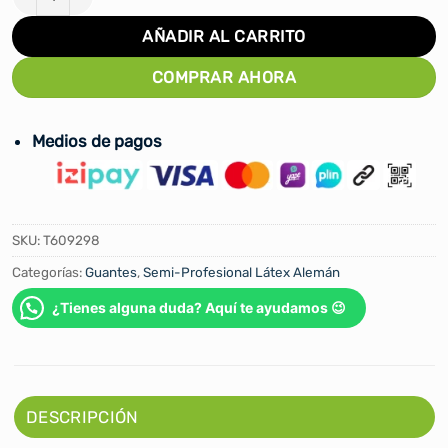
AÑADIR AL CARRITO
COMPRAR AHORA
Medios de pagos
SKU:
T609298
Categorías:
Guantes
,
Semi-Profesional Látex Alemán
¿Tienes alguna duda? Aquí te ayudamos 😉
DESCRIPCIÓN