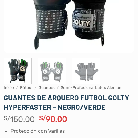
Inicio
/
Fútbol
/
Guantes
/
Semi-Profesional Látex Alemán
GUANTES DE ARQUERO FUTBOL GOLTY
HYPERFASTER – NEGRO/VERDE
El
El
S/
150.00
S/
90.00
precio
precio
Protección con Varillas
original
actual