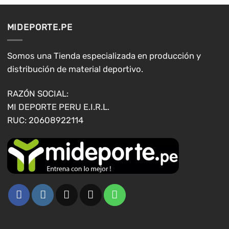
Las
Las
opciones
opciones
MIDEPORTE.PE
se
se
pueden
pueden
elegir
elegir
Somos una Tienda especializada en producción y
en
en
distribución de material deportivo.
la
la
página
página
RAZÓN SOCIAL:
de
de
MI DEPORTE PERU E.I.R.L.
producto
producto
RUC: 20608922114