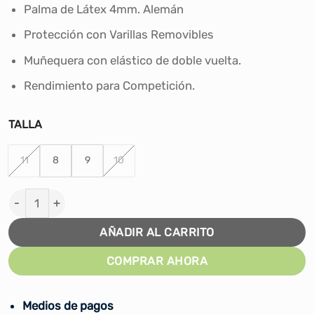
era:
es:
Palma de Látex 4mm. Alemán
S/130.00.
S/115.00.
Protección con Varillas Removibles
Muñequera con elástico de doble vuelta.
Rendimiento para Competición.
TALLA
11
8
9
10
Guantes de Arquero Fútbol Leader - Amarillo cantidad
AÑADIR AL CARRITO
COMPRAR AHORA
Medios de pagos