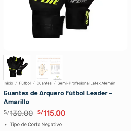
Inicio
/
Fútbol
/
Guantes
/
Semi-Profesional Látex Alemán
Guantes de Arquero Fútbol Leader –
Amarillo
El
El
S/
130.00
S/
115.00
precio
precio
Tipo de Corte Negativo
original
actual