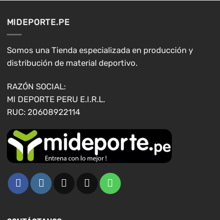
Las
Las
opciones
opciones
MIDEPORTE.PE
se
se
pueden
pueden
elegir
elegir
Somos una Tienda especializada en producción y
en
en
distribución de material deportivo.
la
la
página
página
RAZÓN SOCIAL:
de
de
MI DEPORTE PERU E.I.R.L.
producto
producto
RUC: 20608922114