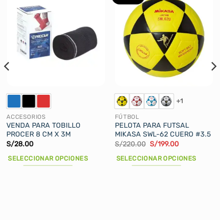
+1
ACCESORIOS
FÚTBOL
VENDA PARA TOBILLO
PELOTA PARA FUTSAL
PROCER 8 CM X 3M
MIKASA SWL-62 CUERO #3.5
El
El
S/
28.00
S/
220.00
S/
199.00
precio
precio
original
actual
SELECCIONAR OPCIONES
SELECCIONAR OPCIONES
era:
es:
S/220.00.
S/199.00.
Este
Este
producto
producto
tiene
tiene
múltiples
múltiples
variantes.
variantes.