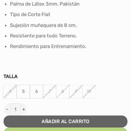
Palma de Látex 3mm. Pakistán
Tipo de Corte Flat
Sujeción muñequera de 8 cm.
Resistente para todo Terreno.
Rendimiento para Entrenamiento.
TALLA
4
5
6
7
8
9
10
GUANTES DE ARQUERO FÚTBOL ORBIT ADVANCE - AZUL
AÑADIR AL CARRITO