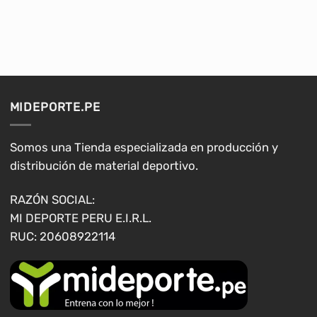
S/52.00
S/45.90
Este
Este
hasta
hasta
producto
producto
S/64.00
S/48.00
tiene
tiene
múltiples
múltiples
variantes.
variantes.
Las
Las
opciones
opciones
MIDEPORTE.PE
se
se
pueden
pueden
elegir
elegir
Somos una Tienda especializada en producción y
en
en
distribución de material deportivo.
la
la
página
página
RAZÓN SOCIAL:
de
de
MI DEPORTE PERU E.I.R.L.
producto
producto
RUC: 20608922114