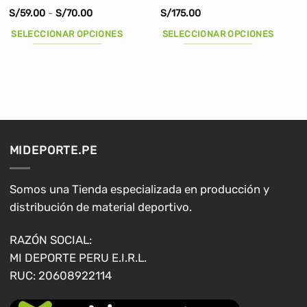
Rango
S/
59.00
-
S/
70.00
S/
175.00
de
precios:
SELECCIONAR OPCIONES
SELECCIONAR OPCIONES
desde
S/59.00
Este
Este
hasta
producto
producto
S/70.00
tiene
tiene
múltiples
múltiples
variantes.
variantes.
Las
Las
opciones
opciones
MIDEPORTE.PE
se
se
pueden
pueden
elegir
elegir
Somos una Tienda especializada en producción y
en
en
distribución de material deportivo.
la
la
página
página
RAZÓN SOCIAL:
de
de
MI DEPORTE PERU E.I.R.L.
producto
producto
RUC: 20608922114