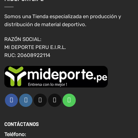
se
pueden
elegir
Somos una Tienda especializada en producción y
en
distribución de material deportivo.
la
página
RAZÓN SOCIAL:
de
MI DEPORTE PERU E.I.R.L.
producto
RUC: 20608922114
CONTÁCTANOS
Teléfono: