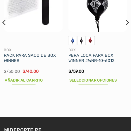
BOX
BOX
RACK PARA SACO DE BOX
PERA LOCA PARA BOX
WINNER
WINNER #WNR-10-6012
El
El
S/
50.00
S/
40.00
S/
59.00
precio
precio
original
actual
AÑADIR AL CARRITO
SELECCIONAR OPCIONES
era:
es:
S/50.00.
S/40.00.
Este
producto
tiene
múltiples
variantes.
Las
opciones
MIDEPORTE.PE