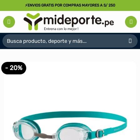
Saltar
⚡ENVIOS GRATIS POR COMPRAS MAYORES A S/ 250
al
contenido
Buscar
por:
- 20%