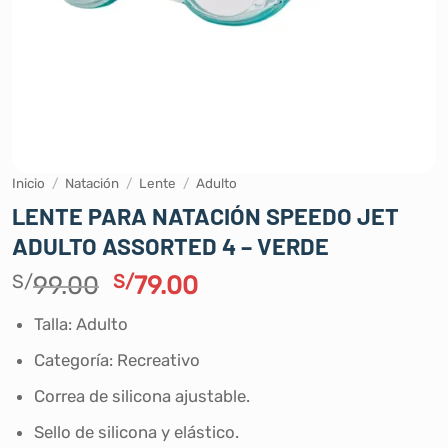
Inicio
/
Natación
/
Lente
/
Adulto
LENTE PARA NATACIÓN SPEEDO JET
ADULTO ASSORTED 4 – VERDE
El
El
S/
99.00
S/
79.00
precio
precio
Talla: Adulto
original
actual
era:
es:
Categoría: Recreativo
S/99.00.
S/79.00.
Correa de silicona ajustable.
Sello de silicona y elástico.