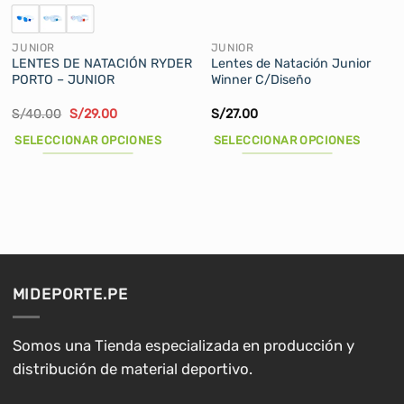
JUNIOR
JUNIOR
LENTES DE NATACIÓN RYDER
Lentes de Natación Junior
PORTO – JUNIOR
Winner C/Diseño
El
El
S/
40.00
S/
29.00
S/
27.00
precio
precio
original
actual
SELECCIONAR OPCIONES
SELECCIONAR OPCIONES
era:
es:
S/40.00.
S/29.00.
Este
Este
producto
producto
tiene
tiene
múltiples
múltiples
variantes.
variantes.
Las
Las
opciones
opciones
MIDEPORTE.PE
se
se
pueden
pueden
elegir
elegir
Somos una Tienda especializada en producción y
en
en
distribución de material deportivo.
la
la
página
página