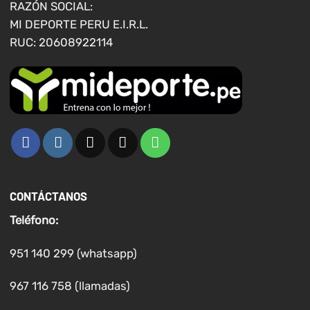
RAZÓN SOCIAL:
de
de
MI DEPORTE PERU E.I.R.L.
producto
producto
RUC: 20608922114
CONTÁCTANOS
Teléfono:
951 140 299 (whatsapp)
967 116 758 (llamadas)