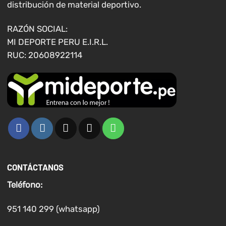
en
distribución de material deportivo.
la
página
RAZÓN SOCIAL:
de
MI DEPORTE PERU E.I.R.L.
producto
RUC: 20608922114
CONTÁCTANOS
Teléfono:
951 140 299 (whatsapp)