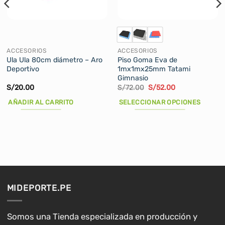
ACCESORIOS
ACCESORIOS
Ula Ula 80cm diámetro – Aro
Piso Goma Eva de
Deportivo
1mx1mx25mm Tatami
Gimnasio
El
El
S/
20.00
S/
72.00
S/
52.00
precio
precio
original
actual
AÑADIR AL CARRITO
SELECCIONAR OPCIONES
era:
es:
S/72.00.
S/52.00.
Este
producto
tiene
múltiples
variantes.
Las
opciones
MIDEPORTE.PE
se
pueden
elegir
Somos una Tienda especializada en producción y