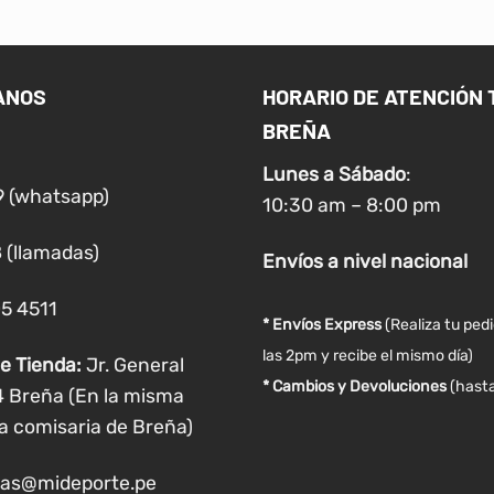
múltiples
múltiples
variantes.
variantes.
Las
Las
ANOS
HORARIO DE ATENCIÓN 
opciones
opciones
BREÑA
se
se
pueden
pueden
Lunes a
Sábado
:
elegir
elegir
9 (whatsapp)
10:30 am – 8:00 pm
en
en
la
la
 (llamadas)
Envíos
a nivel
nacional
página
página
de
de
05 4511
producto
producto
* Envíos Express
(Realiza tu ped
las 2pm y recibe el mismo día)
e Tienda:
Jr. General
* Cambios y Devoluciones
(hasta
4 Breña (En la misma
a comisaria de Breña)
as@mideporte.pe