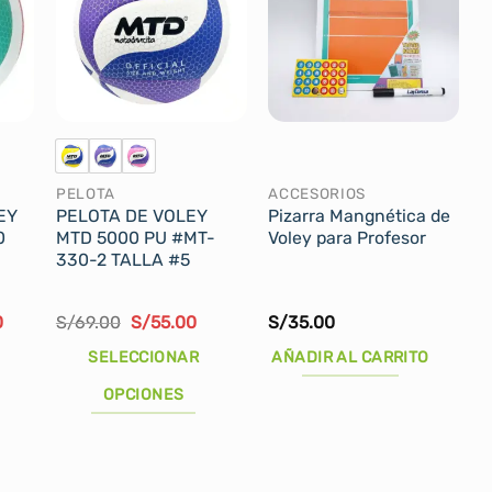
PELOTA
ACCESORIOS
EY
PELOTA DE VOLEY
Pizarra Mangnética de
0
MTD 5000 PU #MT-
Voley para Profesor
330-2 TALLA #5
El
El
El
0
S/
69.00
S/
55.00
S/
35.00
precio
precio
precio
actual
original
actual
SELECCIONAR
AÑADIR AL CARRITO
es:
era:
es:
.
S/389.90.
S/69.00.
S/55.00.
OPCIONES
Este
producto
tiene