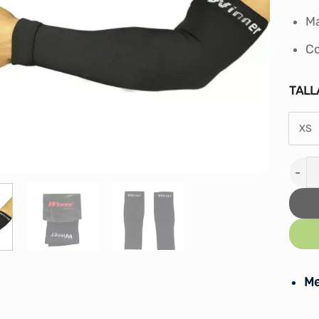
Ma
Co
TALL
XS
MANG
Me