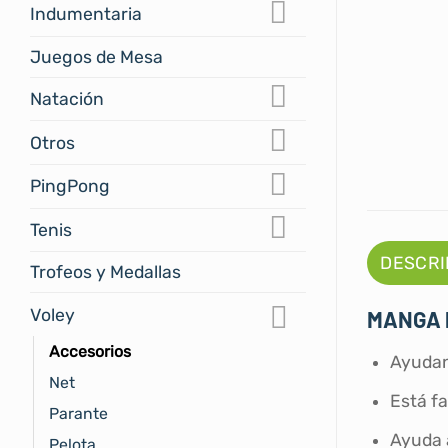
Indumentaria
Juegos de Mesa
Natación
Otros
PingPong
Tenis
DESCRI
Trofeos y Medallas
Voley
MANGA 
Accesorios
Ayudan 
Net
Está fa
Parante
Ayuda a
Pelota