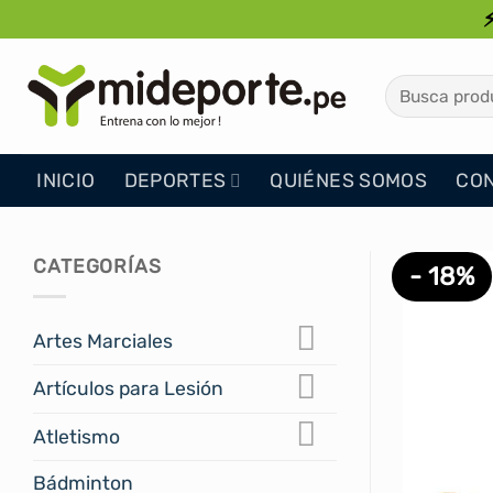
Saltar
al
contenido
Buscar
por:
INICIO
DEPORTES
QUIÉNES SOMOS
CO
CATEGORÍAS
- 18%
Artes Marciales
Artículos para Lesión
Atletismo
Bádminton