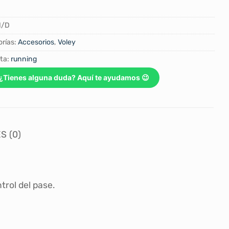
N/D
rías:
Accesorios
,
Voley
ta:
running
¿Tienes alguna duda? Aquí te ayudamos 😉
S (0)
trol del pase.