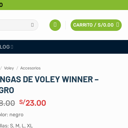
0
CARRITO /
S/
0.00
LOG
/
Voley
/
Accesorios
NGAS DE VOLEY WINNER –
GRO
El
El
8.00
S/
23.00
precio
precio
lor: negro
original
actual
era:
es:
llas: S, M, L, XL