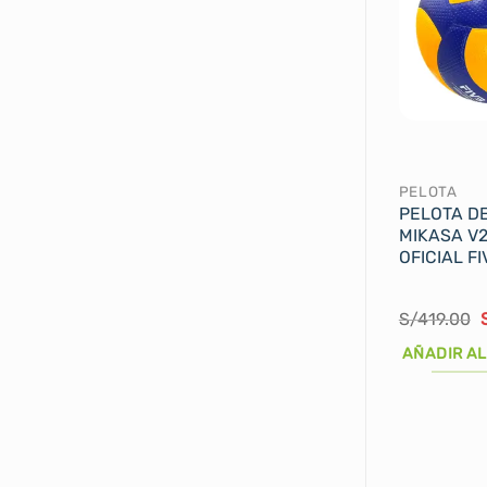
PELOTA
PELOTA D
MIKASA V
OFICIAL FI
E
S/
419.00
o
AÑADIR AL
e