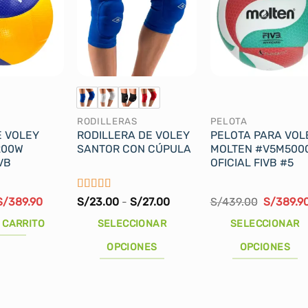
RODILLERAS
PELOTA
E VOLEY
RODILLERA DE VOLEY
PELOTA PARA VOL
200W
SANTOR CON CÚPULA
MOLTEN #V5M500
VB
OFICIAL FIVB #5
Valorado
l
El
Rango
El
S/
389.90
S/
23.00
-
S/
27.00
S/
439.00
S/
389.9
precio
precio
con
4
de
de
precio
riginal
actual
precios:
original
5
 CARRITO
SELECCIONAR
SELECCIONAR
ra:
es:
desde
era:
S/419.00.
S/389.90.
S/23.00
S/439.00
OPCIONES
OPCIONES
hasta
S/27.00
Este
Este
producto
producto
tiene
tiene