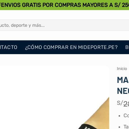
⚡ENVIOS GRATIS POR COMPRAS MAYORES A S/ 25
NTACTO
¿CÓMO COMPRAR EN MIDEPORTE.PE?
B
Inicio
MA
NE
S/
2
Co
Ta