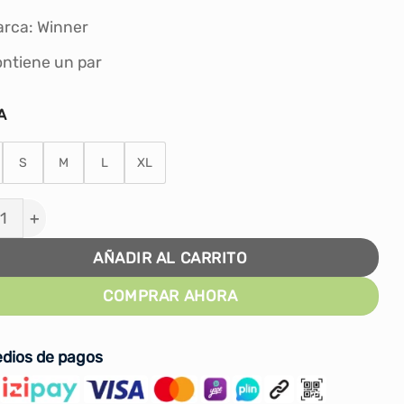
S/28.00.
S/23.00.
rca: Winner
ntiene un par
A
S
M
L
XL
AS DE VOLEY WINNER - NEGRO cantidad
AÑADIR AL CARRITO
COMPRAR AHORA
dios de pagos