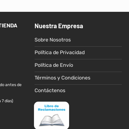
múltiples
variantes.
Las
TIENDA
Nuestra Empresa
opciones
se
Sobre Nosotros
pueden
elegir
Política de Privacidad
en
la
Política de Envío
página
de
Términos y Condiciones
producto
ido antes de
Contáctenos
 7 días)