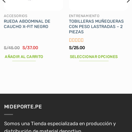
ACCESORIOS
ENTRENAMIENTO
RUEDA ABDOMINAL DE
TOBILLERAS MUÑEQUERAS
CAUCHO X-FIT NEGRO
CON PESO LASTRADAS – 2
PIEZAS
Valorado
El
El
S/
45.00
S/
37.00
S/
25.00
precio
precio
con
5
de 5
original
actual
AÑADIR AL CARRITO
SELECCIONAR OPCIONES
era:
es:
S/45.00.
S/37.00.
Este
producto
tiene
múltiples
variantes.
Las
opciones
MIDEPORTE.PE
se
pueden
elegir
Somos una Tienda especializada en producción y
en
distribución de material deportivo.