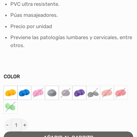
era:
es:
PVC ultra resistente.
S/19.00.
S/16.00.
Púas masajeadores.
Precio por unidad
Previene las patologías lumbares y cervicales, entre
otros.
COLOR
Mini Bosu Kinesiología Equilibrio Semi Esfera Base C/ P