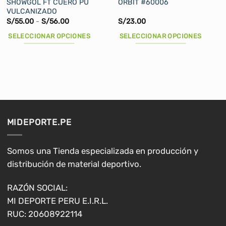
SHOWGOL FT CUERO PU
ORBIT #60006
VULCANIZADO
Rango
S/
55.00
-
S/
56.00
S/
23.00
de
precios:
SELECCIONAR OPCIONES
SELECCIONAR OPCIONES
desde
S/55.00
Este
Este
hasta
producto
producto
S/56.00
tiene
tiene
múltiples
múltiples
variantes.
variantes.
Las
Las
opciones
opciones
MIDEPORTE.PE
se
se
pueden
pueden
elegir
elegir
Somos una Tienda especializada en producción y
en
en
distribución de material deportivo.
la
la
página
página
RAZÓN SOCIAL:
de
de
MI DEPORTE PERU E.I.R.L.
producto
producto
RUC: 20608922114