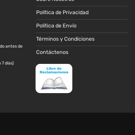
pueden
pueden
elegir
elegir
Política de Privacidad
en
en
la
la
Política de Envío
página
página
de
de
Términos y Condiciones
producto
producto
ido antes de
Contáctenos
 7 días)