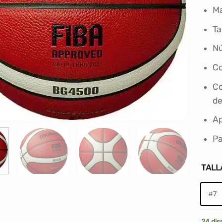
en bas
valora
Ma
de un 
Ta
Nú
Co
Co
de
Ap
Pa
TALL
#7
24 dis