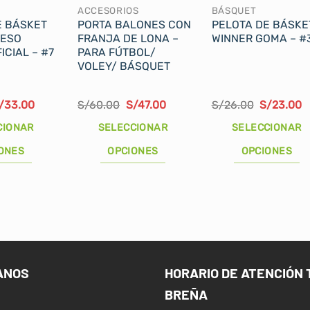
ACCESORIOS
BÁSQUET
E BÁSKET
PORTA BALONES CON
PELOTA DE BÁSKE
PESO
FRANJA DE LONA –
WINNER GOMA – #
ICIAL – #7
PARA FÚTBOL/
VOLEY/ BÁSQUET
l
El
El
El
El
E
/
33.00
S/
60.00
S/
47.00
S/
26.00
S/
23.00
recio
precio
precio
precio
precio
p
riginal
actual
original
actual
original
a
CIONAR
SELECCIONAR
SELECCIONAR
ra:
es:
era:
es:
era:
e
/42.00.
S/33.00.
S/60.00.
S/47.00.
S/26.00.
S
ONES
OPCIONES
OPCIONES
Este
Este
producto
producto
tiene
tiene
múltiples
múltiples
variantes.
variantes.
Las
Las
ANOS
HORARIO DE ATENCIÓN 
opciones
opciones
BREÑA
se
se