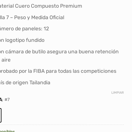
precio
precio
e a
ción
terial Cuero Compuesto Premium
original
actual
cliente
era:
es:
lla 7 – Peso y Medida Oficial
S/359.00.
S/324.90.
mero de paneles: 12
n logotipo fundido
n cámara de butilo asegura una buena retención
 aire
robado por la FIBA ​​para todas las competiciones
ís de origen Tailandia
LIMPIAR
A
:
#7
ponibles