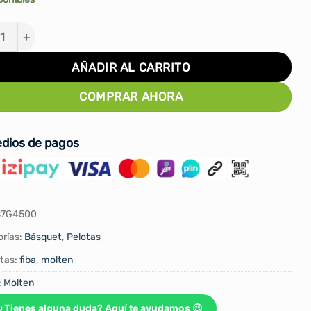
TA DE BÁSKET MOLTEN PROFESIONAL FIBA CUERO B7G
AÑADIR AL CARRITO
COMPRAR AHORA
dios de pagos
B7G4500
rías:
Básquet
,
Pelotas
tas:
fiba
,
molten
:
Molten
¿Tienes alguna duda? Aquí te ayudamos 😉