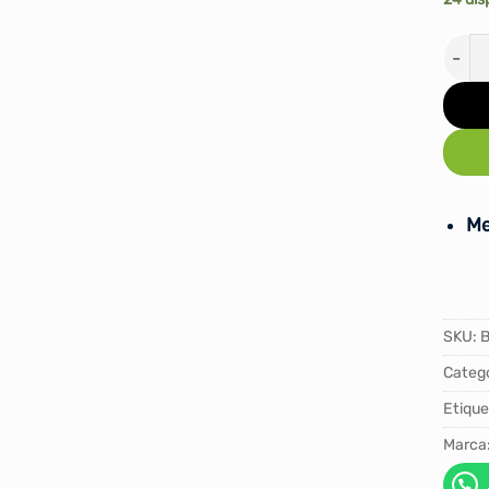
PELO
Me
SKU:
Catego
Etique
Marca