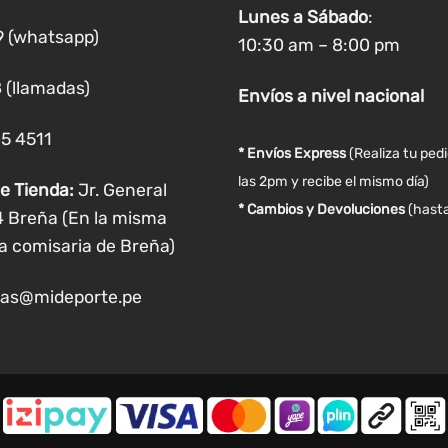
pueden
pueden
Lunes a
Sábado
:
elegir
elegir
9 (whatsapp)
10:30 am – 8:00 pm
en
en
la
la
 (llamadas)
Envíos
a nivel
nacional
página
página
de
de
05 4511
producto
producto
* Envíos Express
(Realiza tu ped
las 2pm y recibe el mismo día)
e Tienda:
Jr. General
* Cambios y Devoluciones
(hasta
4 Breña (En la misma
a comisaria de Breña)
as@mideporte.pe