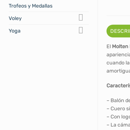
Trofeos y Medallas
Voley
Yoga
DESCRI
El
Molten
apariencia
cuando la
amortigua
Caracterí
– Balón d
– Cuero s
– Con log
– La cáma