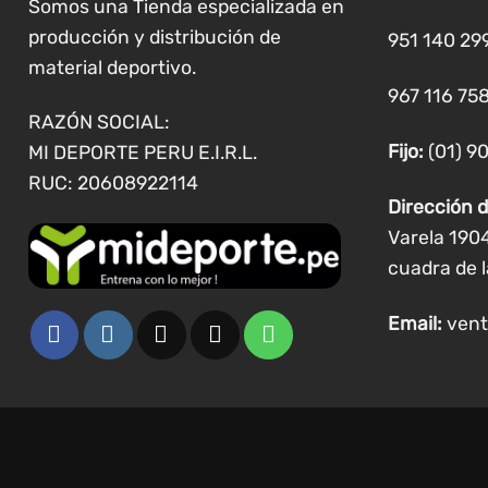
pueden
Somos una Tienda especializada en
elegir
producción y distribución de
951 140 29
en
material deportivo.
la
967 116 758
página
RAZÓN SOCIAL:
de
Fijo:
(01) 9
MI DEPORTE PERU E.I.R.L.
producto
RUC: 20608922114
Dirección d
Varela 190
cuadra de l
Email:
vent