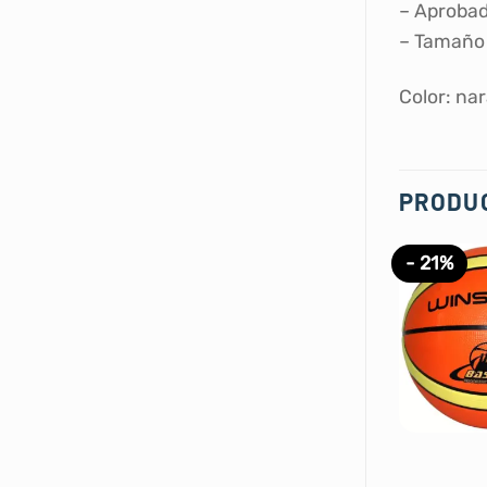
– Aprobado
– Tamaño
Color: nar
PRODU
- 21%