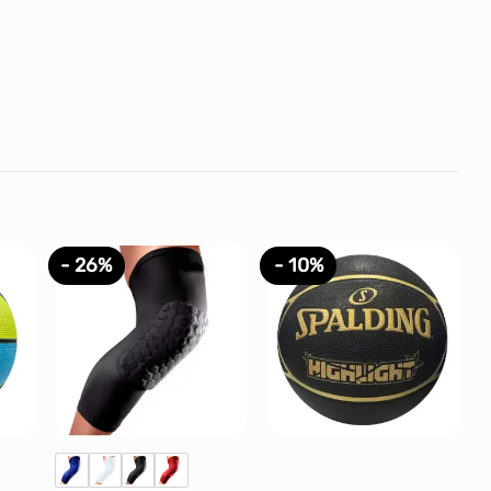
- 26%
- 10%