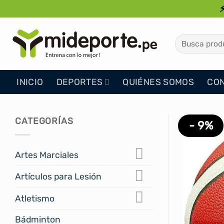
Saltar
al
contenido
Buscar
por:
INICIO
DEPORTES
QUIÉNES SOMOS
CO
CATEGORÍAS
- 9%
Artes Marciales
Artículos para Lesión
Atletismo
Bádminton