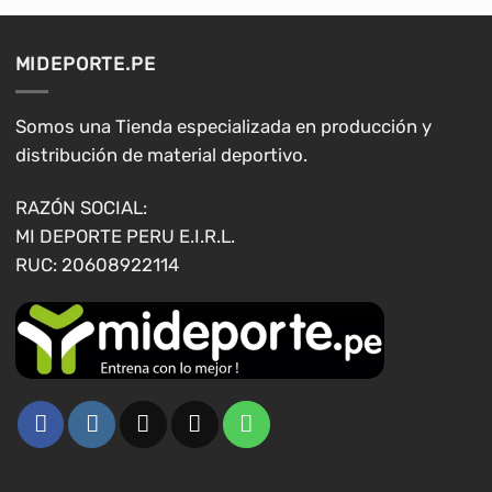
variantes.
variantes.
Las
Las
opciones
opciones
MIDEPORTE.PE
se
se
pueden
pueden
elegir
elegir
Somos una Tienda especializada en producción y
en
en
distribución de material deportivo.
la
la
página
página
RAZÓN SOCIAL:
de
de
MI DEPORTE PERU E.I.R.L.
producto
producto
RUC: 20608922114