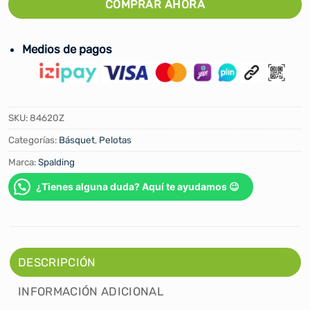
COMPRAR AHORA
Medios de pagos
SKU:
84620Z
Categorías:
Básquet
,
Pelotas
Marca:
Spalding
¿Tienes alguna duda? Aquí te ayudamos 😉
DESCRIPCIÓN
INFORMACIÓN ADICIONAL