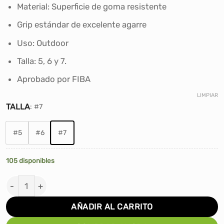
era:
es:
Material: Superficie de goma resistente
S/100.00.
S/69.90.
Grip estándar de excelente agarre
Uso: Outdoor
Talla: 5, 6 y 7.
Aprobado por FIBA
LIMPIAR
TALLA
:
#7
#5
#6
#7
105 disponibles
PELOTA DE BÁSKET SPALDING TF-150 VARSITY FIBA can
AÑADIR AL CARRITO