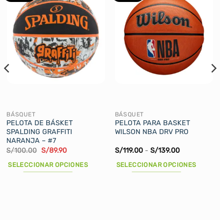
BÁSQUET
BÁSQUET
PELOTA DE BÁSKET
PELOTA PARA BASKET
SPALDING GRAFFITI
WILSON NBA DRV PRO
NARANJA – #7
El
El
Rango
S/
100.00
S/
89.90
S/
119.00
-
S/
139.00
precio
precio
de
original
actual
precios:
SELECCIONAR OPCIONES
SELECCIONAR OPCIONES
era:
es:
desde
S/100.00.
S/89.90.
S/119.00
Este
Este
hasta
producto
producto
S/139.00
tiene
tiene
múltiples
múltiples