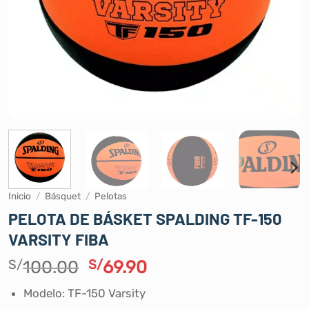
Inicio
/
Básquet
/
Pelotas
PELOTA DE BÁSKET SPALDING TF-150
VARSITY FIBA
El
El
S/
100.00
S/
69.90
precio
precio
Modelo: TF-150 Varsity
original
actual