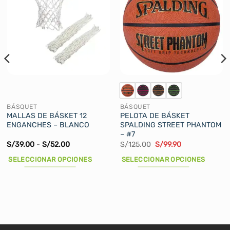
BÁSQUET
BÁSQUET
MALLAS DE BÁSKET 12
PELOTA DE BÁSKET
ENGANCHES – BLANCO
SPALDING STREET PHANTOM
– #7
Rango
El
El
S/
39.00
-
S/
52.00
S/
125.00
S/
99.90
de
precio
precio
precios:
original
actual
SELECCIONAR OPCIONES
SELECCIONAR OPCIONES
desde
era:
es:
S/39.00
S/125.00.
S/99.90.
Este
Este
hasta
producto
producto
S/52.00
tiene
tiene
múltiples
múltiples
variantes.
variantes.
Las
Las