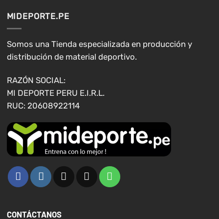
opciones
opciones
MIDEPORTE.PE
se
se
pueden
pueden
elegir
elegir
Somos una Tienda especializada en producción y
en
en
distribución de material deportivo.
la
la
página
página
RAZÓN SOCIAL:
de
de
MI DEPORTE PERU E.I.R.L.
producto
producto
RUC: 20608922114
CONTÁCTANOS