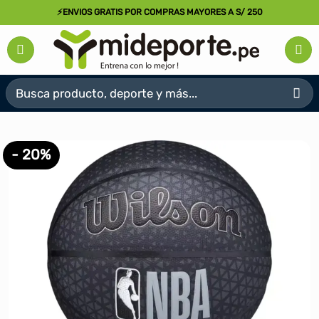
Saltar
⚡ENVIOS GRATIS POR COMPRAS MAYORES A S/ 250
al
contenido
Buscar
por:
- 20%