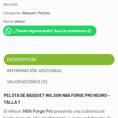
SKU:
N/D
Categorías:
Básquet
,
Pelotas
Marca:
Wilson
¿Tienes alguna duda? Aquí te ayudamos 😉
DESCRIPCIÓN
INFORMACIÓN ADICIONAL
VALORACIONES (0)
PELOTA DE BÁSQUET WILSON NBA FORGE PRO NEGRO –
TALLA 7
El Wilson
NBA Forge Pro
presenta una cubierta de
tacto puro de alto rendimiento y un revestimiento de