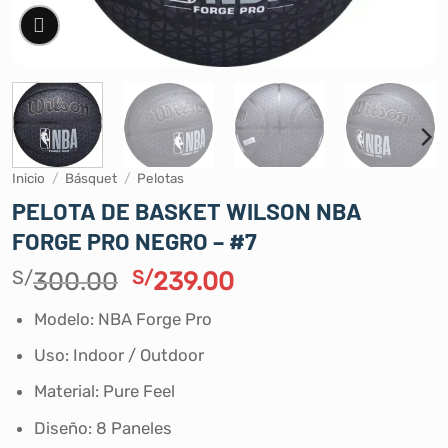
Inicio
/
Básquet
/
Pelotas
PELOTA DE BASKET WILSON NBA
FORGE PRO NEGRO – #7
El
El
S/
300.00
S/
239.00
precio
precio
Modelo: NBA Forge Pro
original
actual
era:
es:
Uso: Indoor / Outdoor
S/300.00.
S/239.00.
Material: Pure Feel
Diseño: 8 Paneles