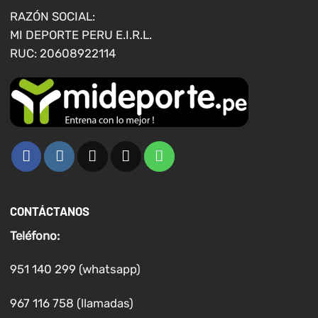
página
página
RAZÓN SOCIAL:
de
de
MI DEPORTE PERU E.I.R.L.
producto
producto
RUC: 20608922114
CONTÁCTANOS
Teléfono:
951 140 299 (whatsapp)
967 116 758 (llamadas)