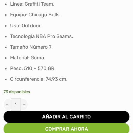
era:
es:
Línea: Graffiti Team.
S/99.90.
S/65.00.
Equipo: Chicago Bulls.
Uso: Outdoor.
Tecnología NBA Pro Seams.
Tamaño Número 7.
Material: Goma.
Peso: 510 – 570 GR.
Circunferencia: 74.93 cm.
73 disponibles
PELOTA DE BASKET WILSON NBA TEAM GRAFFITI CHICAG
AÑADIR AL CARRITO
COMPRAR AHORA