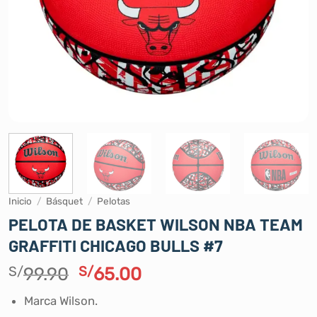
Inicio
/
Básquet
/
Pelotas
PELOTA DE BASKET WILSON NBA TEAM
GRAFFITI CHICAGO BULLS #7
El
El
S/
99.90
S/
65.00
precio
precio
Marca Wilson.
original
actual