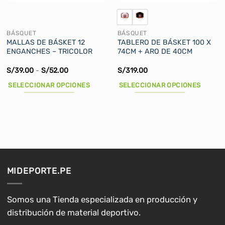
BÁSQUET
BÁSQUET
MALLAS DE BÁSKET 12
TABLERO DE BÁSKET 100 X
ENGANCHES – TRICOLOR
74CM + ARO DE 40CM
Rango
S/
39.00
-
S/
52.00
S/
319.00
de
precios:
SELECCIONAR OPCIONES
SELECCIONAR OPCIONES
desde
S/39.00
Este
Este
hasta
producto
producto
S/52.00
tiene
tiene
múltiples
múltiples
variantes.
variantes.
Las
Las
opciones
opciones
MIDEPORTE.PE
se
se
pueden
pueden
elegir
elegir
Somos una Tienda especializada en producción y
en
en
distribución de material deportivo.
la
la