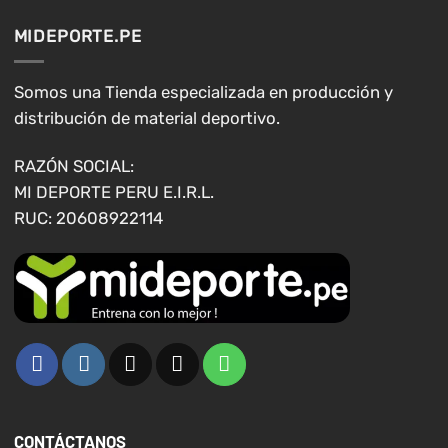
Las
Las
opciones
opciones
MIDEPORTE.PE
se
se
pueden
pueden
elegir
elegir
Somos una Tienda especializada en producción y
en
en
distribución de material deportivo.
la
la
página
página
RAZÓN SOCIAL:
de
de
MI DEPORTE PERU E.I.R.L.
producto
producto
RUC: 20608922114
CONTÁCTANOS