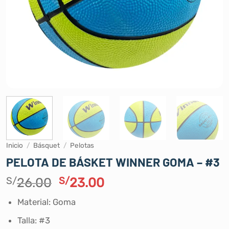
Inicio
/
Básquet
/
Pelotas
PELOTA DE BÁSKET WINNER GOMA – #3
El
El
S/
26.00
S/
23.00
precio
precio
Material: Goma
original
actual
era:
es:
Talla: #3