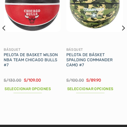
BÁSQUET
BÁSQUET
PELOTA DE BASKET WILSON
PELOTA DE BÁSKET
NBA TEAM CHICAGO BULLS
SPALDING COMMANDER
#7
CAMO #7
El
El
El
El
S/
130.00
S/
109.00
S/
100.00
S/
89.90
precio
precio
precio
precio
original
actual
original
actual
SELECCIONAR OPCIONES
SELECCIONAR OPCIONES
era:
es:
era:
es:
S/130.00.
S/109.00.
S/100.00.
S/89.90.
Este
Este
producto
producto
tiene
tiene
múltiples
múltiples
variantes.
variantes.