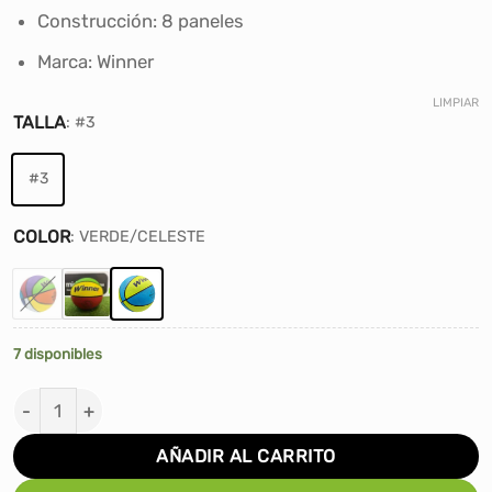
S/26.00.
S/23.00.
Construcción: 8 paneles
Marca: Winner
LIMPIAR
TALLA
:
#3
#3
COLOR
:
VERDE/CELESTE
7 disponibles
PELOTA DE BÁSKET WINNER GOMA - #3 cantidad
AÑADIR AL CARRITO