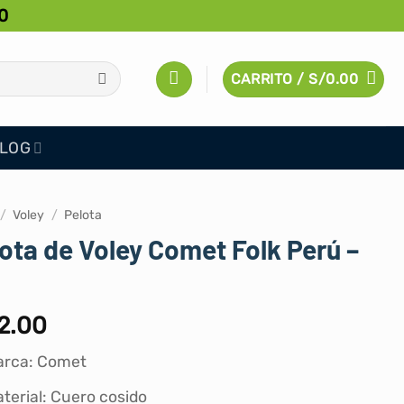
0
CARRITO /
S/
0.00
LOG
/
Voley
/
Pelota
ota de Voley Comet Folk Perú –
2.00
arca: Comet
terial: Cuero cosido