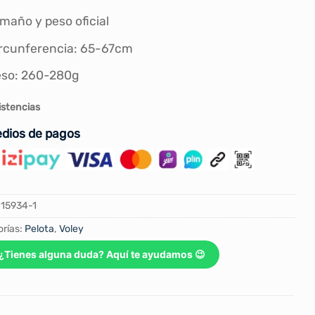
maño y peso oficial
rcunferencia: 65-67cm
so: 260-280g
istencias
dios de pagos
15934-1
rías:
Pelota
,
Voley
¿Tienes alguna duda? Aquí te ayudamos 😉