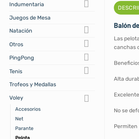
Indumentaria
DESCRI
Juegos de Mesa
Balón de
Natación
Las pelot
Otros
canchas d
PingPong
Beneficio
Tenis
Alta durab
Trofeos y Medallas
Excelente
Voley
Accesorios
No se de
Net
Permiten 
Parante
Pelota