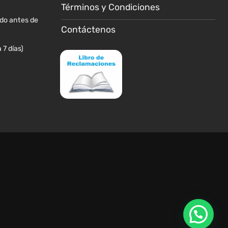
de
Términos y Condiciones
producto
ido antes de
Contáctenos
 7 días)