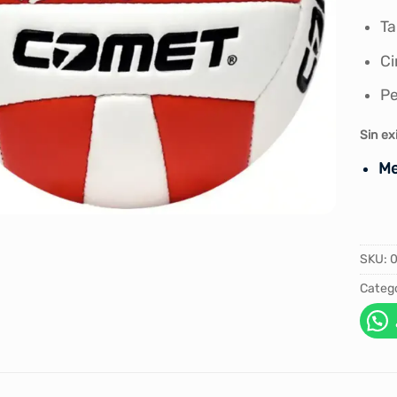
Ta
Ci
Pe
Sin ex
Me
SKU:
0
Catego