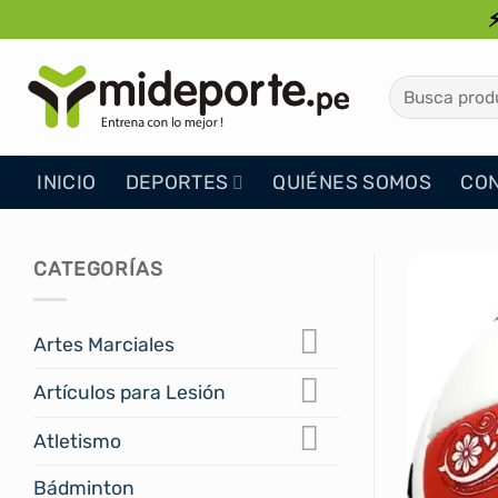
Saltar
al
contenido
Buscar
por:
INICIO
DEPORTES
QUIÉNES SOMOS
CO
CATEGORÍAS
Artes Marciales
Artículos para Lesión
Atletismo
Bádminton