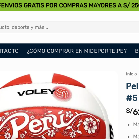
⚡ENVIOS GRATIS POR COMPRAS MAYORES A S/ 25
NTACTO
¿CÓMO COMPRAR EN MIDEPORTE.PE?
B
Inicio
Pel
#5
S/
6
M
Ma