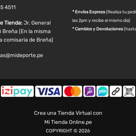
de
05 4511
producto
* Envíos Express
(Realiza tu ped
las 2pm y recibe el mismo día)
e Tienda:
Jr. General
* Cambios y Devoluciones
(hasta
4 Breña (En la misma
a comisaria de Breña)
as@mideporte.pe
Crea una Tienda Virtual con
Mi Tienda Online.pe
COPYRIGHT © 2026