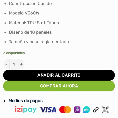
era:
es:
Construcción Cosido
S/150.00.
S/119.90.
Modelo V360W
Material: TPU Soft Touch
Diseño de 18 paneles
Tamaño y peso reglamentario
3 disponibles
PELOTA DE VOLEY MIKASA V360W TPU COSIDO - #5 can
AÑADIR AL CARRITO
COMPRAR AHORA
Medios de pagos