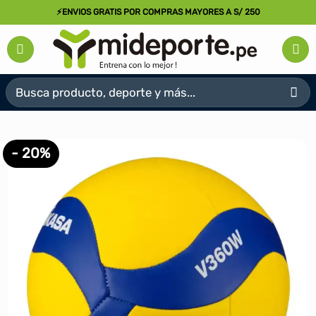
Saltar
⚡ENVIOS GRATIS POR COMPRAS MAYORES A S/ 250
al
contenido
Buscar
por:
- 20%