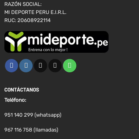
página
página
RAZÓN SOCIAL:
de
de
MI DEPORTE PERU E.I.R.L.
producto
producto
RUC: 20608922114
CONTÁCTANOS
Teléfono:
951 140 299 (whatsapp)
967 116 758 (llamadas)