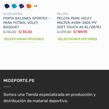
+4
ACCESORIOS
PELOTA
PORTA BALONES SPORTEX –
PELOTA PARA VOLEY
PARA FÚTBOL VOLEY
MOLTEN #V5M-3500-PV
BÁSQUET
SOFT TOUCH #5 BL/VR/RJ
El
El
El
El
S/
45.00
S/
35.00
S/
219.00
S/
189.90
precio
precio
precio
precio
original
actual
original
actual
SELECCIONAR OPCIONES
SELECCIONAR OPCIONES
era:
es:
era:
es:
S/45.00.
S/35.00.
S/219.00.
S/189.90.
Este
Este
producto
producto
tiene
tiene
múltiples
múltiples
variantes.
variantes.
Las
Las
opciones
opciones
MIDEPORTE.PE
se
se
pueden
pueden
elegir
elegir
Somos una Tienda especializada en producción y
en
en
distribución de material deportivo.
la
la