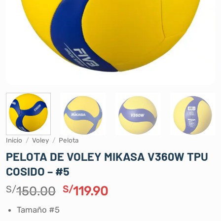
Inicio
/
Voley
/
Pelota
PELOTA DE VOLEY MIKASA V360W TPU
COSIDO – #5
El
El
S/
150.00
S/
119.90
precio
precio
Tamaño #5
original
actual