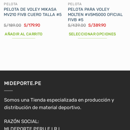
PELOTA
PELOTA
PELOTA DE VOLEY MIKASA
PELOTA PARA VOLEY
MV210 FIVB CUERO TALLA #5
MOLTEN #V5M5000 OFICIAL
FIVB #5
El
El
El
El
S/
189.00
S/
179.90
S/
439.00
S/
389.90
precio
precio
precio
precio
original
actual
original
actual
AÑADIR AL CARRITO
SELECCIONAR OPCIONES
era:
es:
era:
es:
S/189.00.
S/179.90.
S/439.00.
S/389.90.
Este
producto
tiene
múltiples
variantes.
Las
opciones
MIDEPORTE.PE
se
pueden
elegir
Somos una Tienda especializada en producción y
en
distribución de material deportivo.
la
página
RAZÓN SOCIAL:
de
MI DEPORTE PERU E.I.R.L.