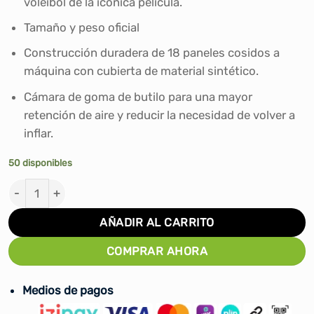
voleibol de la icónica película.
era:
es:
S/109.00.
S/89.90.
Tamaño y peso oficial
Construcción duradera de 18 paneles cosidos a
máquina con cubierta de material sintético.
Cámara de goma de butilo para una mayor
retención de aire y reducir la necesidad de volver a
inflar.
50 disponibles
PELOTA DE VOLEY WILSON AVP CAST AWAY NÁUFRAGO #
AÑADIR AL CARRITO
COMPRAR AHORA
Medios de pagos