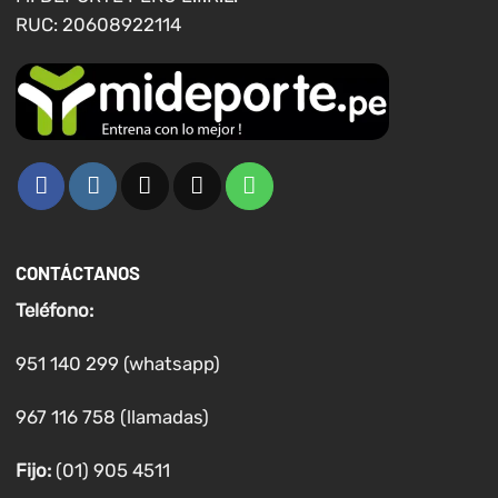
producto
RUC: 20608922114
CONTÁCTANOS
Teléfono:
951 140 299 (whatsapp)
967 116 758 (llamadas)
Fijo:
(01) 905 4511