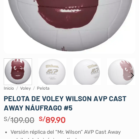
Inicio
/
Voley
/
Pelota
PELOTA DE VOLEY WILSON AVP CAST
AWAY NÁUFRAGO #5
El
El
S/
109.00
S/
89.90
precio
precio
Versión réplica del “Mr. Wilson” AVP Cast Away
original
actual