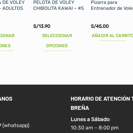
A DE VOLEY
PELOTA DE VOLEY
Pizarra para
– ADULTOS
CHIBOLITA KAWAI – #5
Entrenador de Vole
S/
13.90
S/
45.00
CIONAR
SELECCIONAR
AÑADIR AL CARRIT
ONES
OPCIONES
Este
producto
tiene
múltiples
variantes.
Las
ANOS
HORARIO DE ATENCIÓN 
opciones
BREÑA
se
pueden
Lunes a
Sábado
:
elegir
9 (whatsapp)
10:30 am – 8:00 pm
en