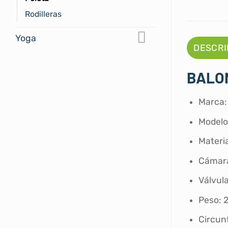
Rodilleras
Yoga
DESCRI
BALON
Marca:
Modelo
Materi
Cámara
Válvul
Peso: 
Circun