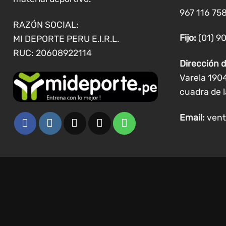
la
967 116 758
página
RAZÓN SOCIAL:
de
Fijo:
(01) 9
MI DEPORTE PERU E.I.R.L.
producto
RUC: 20608922114
Dirección d
Varela 190
cuadra de l
Email:
vent