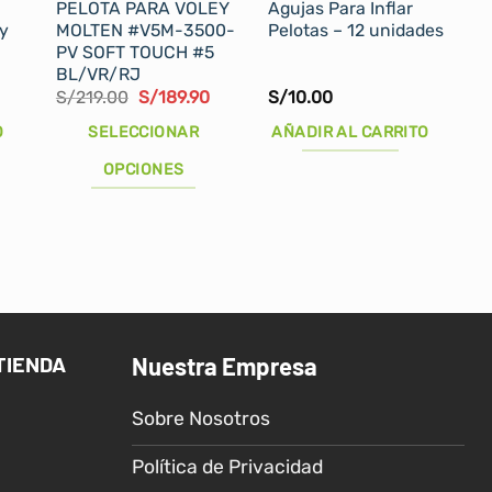
PELOTA PARA VOLEY
Agujas Para Inflar
y
MOLTEN #V5M-3500-
Pelotas – 12 unidades
PV SOFT TOUCH #5
BL/VR/RJ
El
El
S/
219.00
S/
189.90
S/
10.00
precio
precio
original
actual
O
SELECCIONAR
AÑADIR AL CARRITO
era:
es:
S/219.00.
S/189.90.
OPCIONES
Este
producto
tiene
múltiples
variantes.
Las
TIENDA
Nuestra Empresa
opciones
se
Sobre Nosotros
pueden
elegir
Política de Privacidad
en