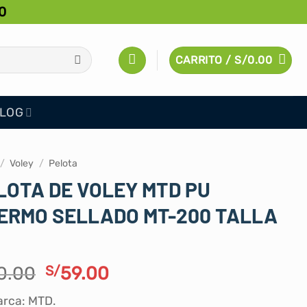
0
CARRITO /
S/
0.00
LOG
/
Voley
/
Pelota
LOTA DE VOLEY MTD PU
ERMO SELLADO MT-200 TALLA
El
El
0.00
S/
59.00
precio
precio
rca: MTD.