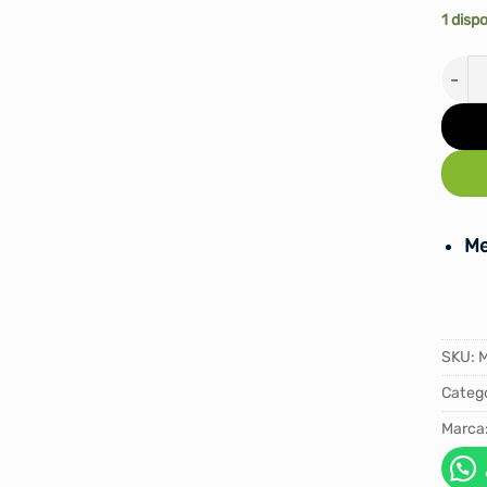
1 disp
PELO
Me
SKU:
M
Catego
Marca