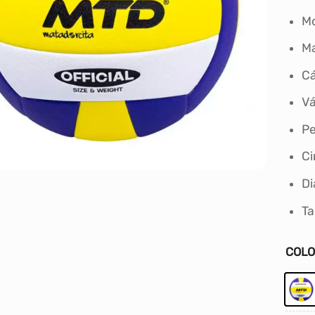
Mo
Ma
Cá
Vá
Pe
Ci
Di
Ta
COL