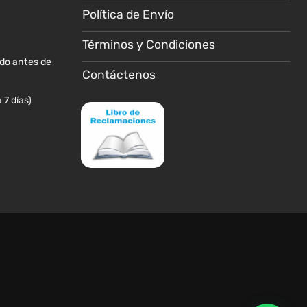
la
Política de Envío
página
de
Términos y Condiciones
producto
ido antes de
Contáctenos
 7 días)