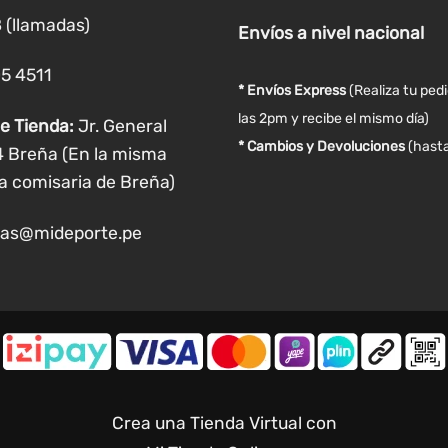
la
 (llamadas)
Envíos
a nivel
nacional
página
de
05 4511
producto
* Envíos Express
(Realiza tu ped
las 2pm y recibe el mismo día)
e Tienda:
Jr. General
* Cambios y Devoluciones
(hasta
4 Breña (En la misma
a comisaria de Breña)
as@mideporte.pe
Crea una Tienda Virtual con