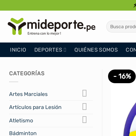
Saltar
al
contenido
Buscar
por:
INICIO
DEPORTES
QUIÉNES SOMOS
CO
CATEGORÍAS
- 16%
Artes Marciales
Artículos para Lesión
Atletismo
Bádminton