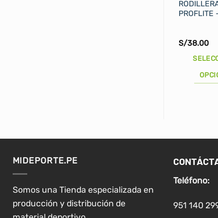
RODILLER
PROFLITE 
S/
38.00
SELEC
OPCI
Este
producto
tiene
múltiples
variantes.
Las
CONTÁCT
MIDEPORTE.PE
opciones
se
Teléfono:
pueden
Somos una Tienda especializada en
elegir
producción y distribución de
951 140 29
en
material deportivo.