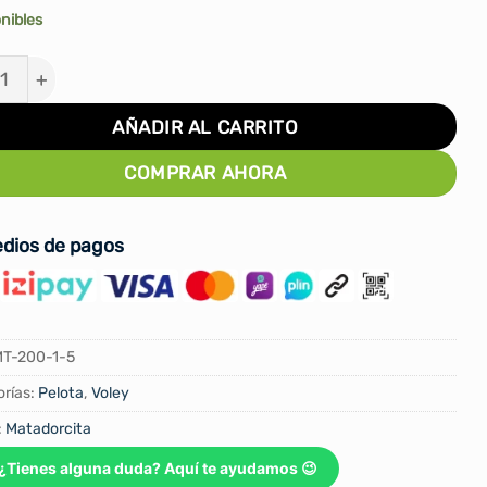
onibles
TA DE VOLEY MTD PU THERMO SELLADO MT-200 TALLA
AÑADIR AL CARRITO
COMPRAR AHORA
dios de pagos
T-200-1-5
rías:
Pelota
,
Voley
:
Matadorcita
¿Tienes alguna duda? Aquí te ayudamos 😉