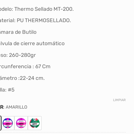
original
actual
era:
es:
delo: Thermo Sellado MT-200.
S/70.00.
S/59.00.
terial: PU THERMOSELLADO.
mara de Butilo
lvula de cierre automático
so: 260-280gr
rcunferencia : 67 Cm
ámetro :22-24 cm.
lla: #5
LIMPIAR
OR
:
AMARILLO