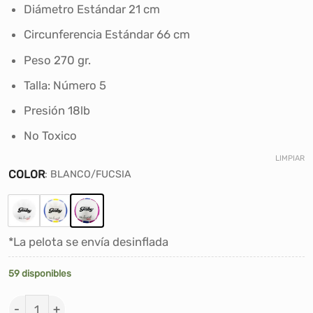
era:
es:
Diámetro Estándar 21 cm
S/22.00.
S/16.90.
Circunferencia Estándar 66 cm
Peso 270 gr.
Talla: Número 5
Presión 18lb
No Toxico
LIMPIAR
COLOR
:
BLANCO/FUCSIA
*La pelota se envía desinflada
59 disponibles
PELOTA DE VOLEY VINIBALL GABY PEREZ DEL SOLAR ca