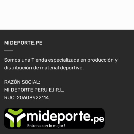
producto
producto
tiene
tiene
múltiples
múltiples
variantes.
variantes.
Las
Las
opciones
opciones
MIDEPORTE.PE
se
se
pueden
pueden
elegir
elegir
Somos una Tienda especializada en producción y
en
en
distribución de material deportivo.
la
la
página
página
RAZÓN SOCIAL:
de
de
MI DEPORTE PERU E.I.R.L.
producto
producto
RUC: 20608922114