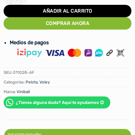
AÑADIR AL CARRITO
COMPRAR AHORA
Medios de pagos
SKU:
011028-AF
Categorías:
Pelota
,
Voley
Marca:
Viniball
¿Tienes alguna duda? Aquí te ayudamos 😉