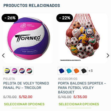
PRODUCTOS RELACIONADOS
- 26%
- 22%
+3
PELOTA
ACCESORIOS
PELOTA DE VOLEY TORNEO
PORTA BALONES SPORTEX –
PANAL PU – TRICOLOR
PARA FÚTBOL VOLEY
BÁSQUET
El
El
El
El
S/
70.00
S/
52.00
S/
45.00
S/
35.00
precio
precio
precio
precio
original
actual
original
actual
SELECCIONAR OPCIONES
SELECCIONAR OPCIONES
era:
es:
era:
es:
S/70.00.
S/52.00.
S/45.00.
S/35.00.
Este
Este