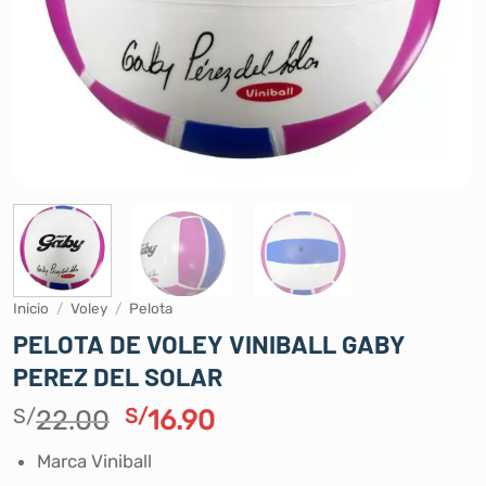
Inicio
/
Voley
/
Pelota
PELOTA DE VOLEY VINIBALL GABY
PEREZ DEL SOLAR
El
El
S/
22.00
S/
16.90
precio
precio
Marca Viniball
original
actual