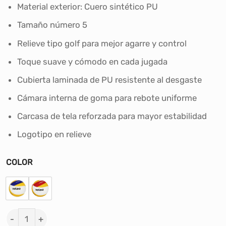
era:
es:
Material exterior: Cuero sintético PU
S/76.90.
S/49.00.
Tamaño número 5
Relieve tipo golf para mejor agarre y control
Toque suave y cómodo en cada jugada
Cubierta laminada de PU resistente al desgaste
Cámara interna de goma para rebote uniforme
Carcasa de tela reforzada para mayor estabilidad
Logotipo en relieve
COLOR
PELOTA DE VOLEY VOLEY VOLEO #VL6 PU TALLA #5 can