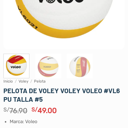
Inicio
/
Voley
/
Pelota
PELOTA DE VOLEY VOLEY VOLEO #VL6
PU TALLA #5
El
El
S/
76.90
S/
49.00
precio
precio
Marca: Voleo
original
actual