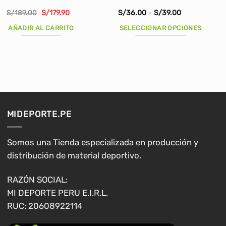
El
El
Rango
S/
189.00
S/
179.90
S/
36.00
-
S/
39.00
precio
precio
de
original
actual
precios:
AÑADIR AL CARRITO
SELECCIONAR OPCIONES
era:
es:
desde
S/189.00.
S/179.90.
S/36.00
Este
hasta
producto
S/39.00
tiene
múltiples
variantes.
Las
opciones
MIDEPORTE.PE
se
pueden
elegir
Somos una Tienda especializada en producción y
en
distribución de material deportivo.
la
página
RAZÓN SOCIAL:
de
MI DEPORTE PERU E.I.R.L.
producto
RUC: 20608922114