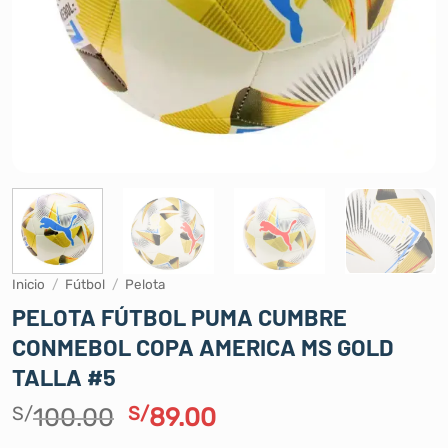
Inicio
/
Fútbol
/
Pelota
PELOTA FÚTBOL PUMA CUMBRE
CONMEBOL COPA AMERICA MS GOLD
TALLA #5
El
El
S/
100.00
S/
89.00
precio
precio