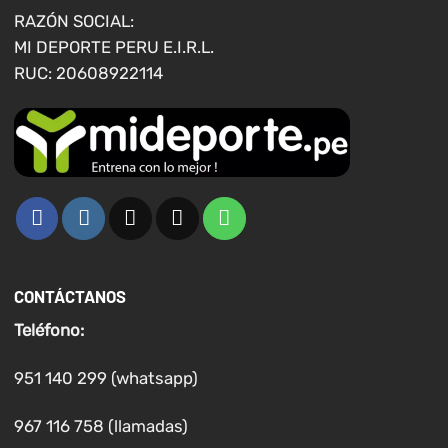
página
página
RAZÓN SOCIAL:
de
de
MI DEPORTE PERU E.I.R.L.
producto
producto
RUC: 20608922114
CONTÁCTANOS
Teléfono:
951 140 299 (whatsapp)
967 116 758 (llamadas)