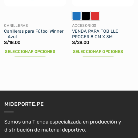
CANILLERAS
ACCESORIOS
Canilleras para Fútbol Winner
VENDA PARA TOBILLO
– Azul
PROCER 8 CM X 3M
S/
18.00
S/
28.00
SELECCIONAR OPCIONES
SELECCIONAR OPCIONES
Este
Este
producto
producto
tiene
tiene
múltiples
múltiples
variantes.
variantes.
Las
Las
opciones
opciones
MIDEPORTE.PE
se
se
pueden
pueden
elegir
elegir
Somos una Tienda especializada en producción y
en
en
distribución de material deportivo.
la
la