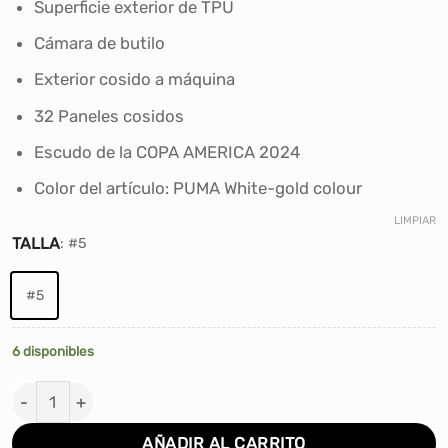
Superficie exterior de TPU
original
actual
era:
es:
Cámara de butilo
S/100.00.
S/89.00.
Exterior cosido a máquina
32 Paneles cosidos
Escudo de la COPA AMERICA 2024
Color del artículo: PUMA White-gold colour
LIMPIAR
TALLA
:
#5
#5
6 disponibles
PELOTA FÚTBOL PUMA CUMBRE CONMEBOL COPA AMERIC
AÑADIR AL CARRITO