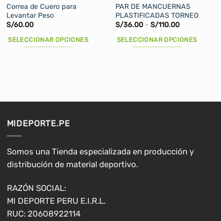
Correa de Cuero para
PAR DE MANCUERNAS
Levantar Peso
PLASTIFICADAS TORNEO
Rango
S/
60.00
S/
36.00
-
S/
110.00
de
precios:
SELECCIONAR OPCIONES
SELECCIONAR OPCIONES
desde
S/36.00
Este
Este
hasta
producto
producto
S/110.00
tiene
tiene
múltiples
múltiples
variantes.
variantes.
Las
Las
opciones
opciones
MIDEPORTE.PE
se
se
pueden
pueden
elegir
elegir
Somos una Tienda especializada en producción y
en
en
distribución de material deportivo.
la
la
página
página
RAZÓN SOCIAL:
de
de
MI DEPORTE PERU E.I.R.L.
producto
producto
RUC: 20608922114