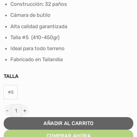
era:
es:
Construcción: 32 paños
S/117.00.
S/99.00.
Cámara de butilo
Alta calidad garantizada
Talla #5 (410-450gr)
Ideal para todo terreno
Fabricado en Tailandia
TALLA
#5
PELOTA PARA FÚTBOL MIBALON ARGENTINA PVC LAMIN
AÑADIR AL CARRITO
COMPRAR AHORA