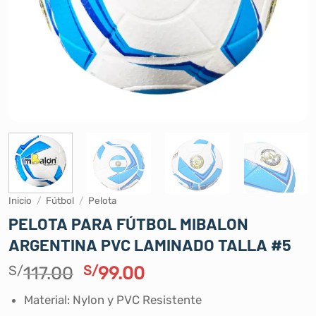
Inicio
/
Fútbol
/
Pelota
PELOTA PARA FÚTBOL MIBALON
ARGENTINA PVC LAMINADO TALLA #5
El
El
S/
117.00
S/
99.00
precio
precio
Material: Nylon y PVC Resistente
original
actual