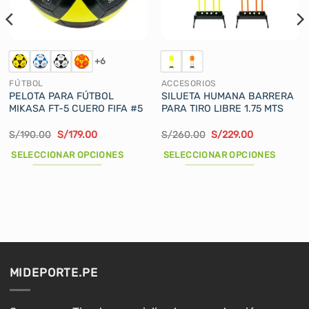
+6
FÚTBOL
ACCESORIOS
PELOTA PARA FÚTBOL
SILUETA HUMANA BARRERA
MIKASA FT-5 CUERO FIFA #5
PARA TIRO LIBRE 1.75 MTS
El
El
El
El
S/
190.00
S/
179.00
S/
260.00
S/
229.00
precio
precio
precio
precio
original
actual
original
actual
SELECCIONAR OPCIONES
SELECCIONAR OPCIONES
era:
es:
era:
es:
S/190.00.
S/179.00.
S/260.00.
S/229.00.
Este
Este
producto
producto
tiene
tiene
múltiples
múltiples
variantes.
variantes.
Las
Las
opciones
opciones
MIDEPORTE.PE
se
se
pueden
pueden