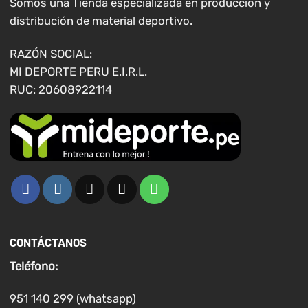
elegir
elegir
Somos una Tienda especializada en producción y
en
en
distribución de material deportivo.
la
la
página
página
RAZÓN SOCIAL:
de
de
MI DEPORTE PERU E.I.R.L.
producto
producto
RUC: 20608922114
CONTÁCTANOS
Teléfono:
951 140 299 (whatsapp)