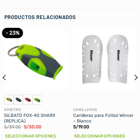
PRODUCTOS RELACIONADOS
- 23%
ÁRBITRO
CANILLERAS
SILBATO FOX-40 SHARX
Canilleras para Fútbol Winner
(REPLICA)
– Blanco
El
El
S/
39.00
S/
30.00
S/
19.00
precio
precio
original
actual
SELECCIONAR OPCIONES
SELECCIONAR OPCIONES
era:
es: