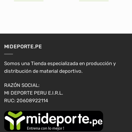
S/39.00.
S/30.00.
Este
Este
producto
producto
tiene
tiene
múltiples
múltiples
variantes.
variantes.
Las
Las
opciones
opciones
MIDEPORTE.PE
se
se
pueden
pueden
elegir
elegir
Somos una Tienda especializada en producción y
en
en
distribución de material deportivo.
la
la
página
página
RAZÓN SOCIAL:
de
de
MI DEPORTE PERU E.I.R.L.
producto
producto
RUC: 20608922114