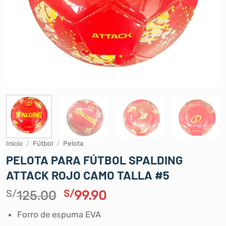
Inicio
/
Fútbol
/
Pelota
PELOTA PARA FÚTBOL SPALDING
ATTACK ROJO CAMO TALLA #5
El
El
S/
125.00
S/
99.90
precio
precio
Forro de espuma EVA
original
actual