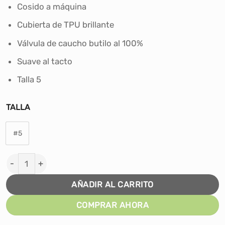
era:
es:
Cosido a máquina
S/125.00.
S/99.90.
Cubierta de TPU brillante
Válvula de caucho butilo al 100%
Suave al tacto
Talla 5
TALLA
#5
PELOTA PARA FÚTBOL SPALDING ATTACK ROJO CAMO TA
AÑADIR AL CARRITO
COMPRAR AHORA