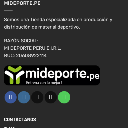
MIDEPORTE.PE
se
se
pueden
pueden
elegir
elegir
Somos una Tienda especializada en producción y
en
en
distribución de material deportivo.
la
la
página
página
RAZÓN SOCIAL:
de
de
MI DEPORTE PERU E.I.R.L.
producto
producto
RUC: 20608922114
CONTÁCTANOS