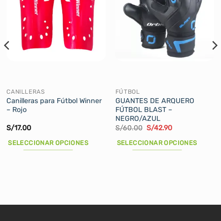
CANILLERAS
FÚTBOL
Canilleras para Fútbol Winner
GUANTES DE ARQUERO
– Rojo
FÚTBOL BLAST –
NEGRO/AZUL
El
El
S/
17.00
S/
60.00
S/
42.90
precio
precio
original
actual
SELECCIONAR OPCIONES
SELECCIONAR OPCIONES
era:
es:
S/60.00.
S/42.90.
Este
Este
producto
producto
tiene
tiene
múltiples
múltiples
variantes.
variantes.
Las
Las
opciones
opciones