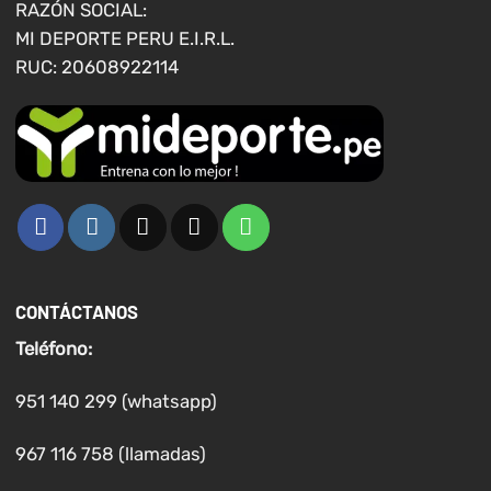
RAZÓN SOCIAL:
de
de
MI DEPORTE PERU E.I.R.L.
producto
producto
RUC: 20608922114
CONTÁCTANOS
Teléfono:
951 140 299 (whatsapp)
967 116 758 (llamadas)