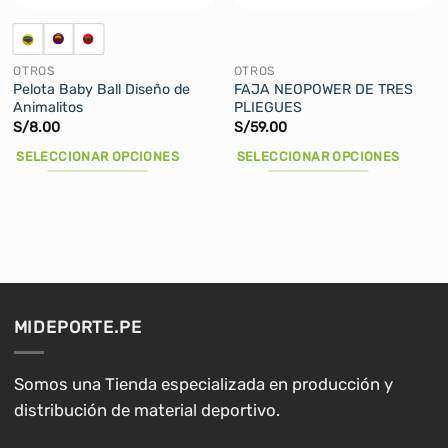
OTROS
OTROS
Pelota Baby Ball Diseño de
FAJA NEOPOWER DE TRES
Animalitos
PLIEGUES
S/
8.00
S/
59.00
SELECCIONAR OPCIONES
SELECCIONAR OPCIONES
Este
Este
producto
producto
tiene
tiene
múltiples
múltiples
variantes.
variantes.
Las
Las
opciones
opciones
MIDEPORTE.PE
se
se
pueden
pueden
elegir
elegir
Somos una Tienda especializada en producción y
en
en
distribución de material deportivo.
la
la
página
página