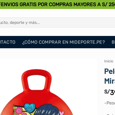
⚡ENVIOS GRATIS POR COMPRAS MAYORES A S/ 25
NTACTO
¿CÓMO COMPRAR EN MIDEPORTE.PE?
B
Inicio
Pel
Mi
S/
3
-Pes