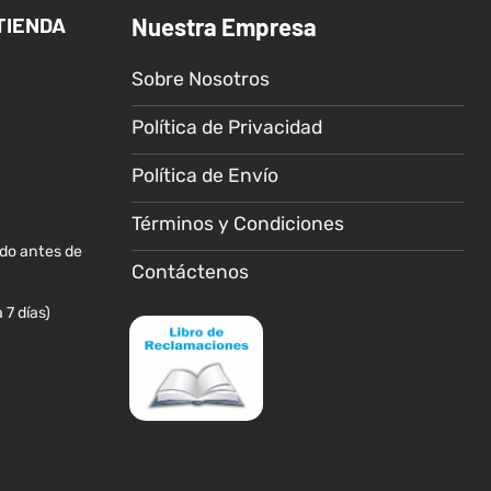
Las
TIENDA
Nuestra Empresa
opciones
se
Sobre Nosotros
pueden
elegir
Política de Privacidad
en
la
Política de Envío
página
de
Términos y Condiciones
producto
ido antes de
Contáctenos
 7 días)