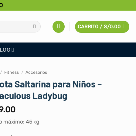
0
CARRITO /
S/
0.00
LOG
/
Fitness
/
Accesorios
ota Saltarina para Niños –
raculous Ladybug
9.00
o máximo: 45 kg