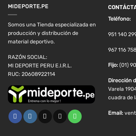
CONTÁCT
MIDEPORTE.PE
Teléfono:
Somos una Tienda especializada en
producción y distribución de
951 140 29
material deportivo.
967 116 758
RAZÓN SOCIAL:
Fijo:
(01) 9
MI DEPORTE PERU E.I.R.L.
RUC: 20608922114
Dirección d
Varela 190
cuadra de l
Email:
vent