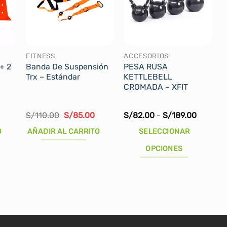
FITNESS
ACCESORIOS
 + 2
Banda De Suspensión
PESA RUSA
Trx – Estándar
KETTLEBELL
CROMADA – XFIT
El
El
Rango
S/
110.00
S/
85.00
S/
82.00
-
S/
189.00
precio
precio
de
original
actual
precios:
O
AÑADIR AL CARRITO
SELECCIONAR
era:
es:
desde
S/110.00.
S/85.00.
S/82.0
OPCIONES
hasta
S/189.0
Este
producto
tiene
múltiples
variantes.