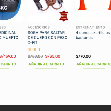
ESO
ACCESORIOS
ENTRENAMIENTO
EDICINAL
SOGA PARA SALTAR
4 conos c/orificios
SO MUERTO
DE CUERO CON PESO
bastones
X-FIT
Valorado
El
El
El
El
S/
139.00
S/
50.00
S/
35.00
S/
70.00
precio
precio
con
5
de 5
precio
precio
original
actual
original
actual
 CARRITO
AÑADIR AL CARRITO
AÑADIR AL CARRIT
era:
es:
era:
es:
S/160.00.
S/139.00.
S/50.00.
S/35.00.