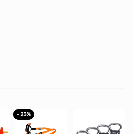
- 23%