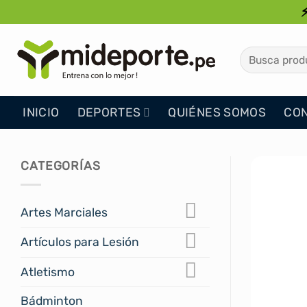
Saltar
al
contenido
Buscar
por:
INICIO
DEPORTES
QUIÉNES SOMOS
CO
CATEGORÍAS
Artes Marciales
Artículos para Lesión
Atletismo
Bádminton