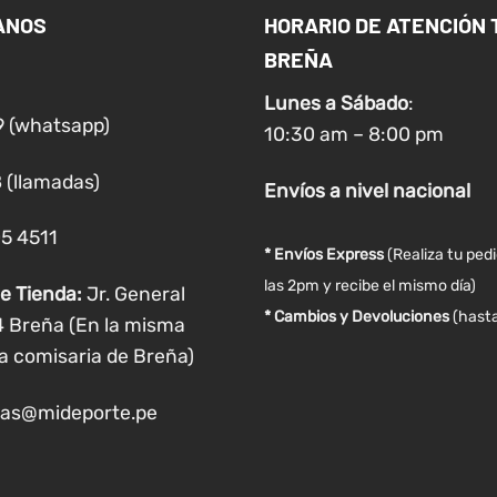
ANOS
HORARIO DE ATENCIÓN 
BREÑA
Lunes a
Sábado
:
9 (whatsapp)
10:30 am – 8:00 pm
 (llamadas)
Envíos
a nivel
nacional
05 4511
* Envíos Express
(Realiza tu ped
las 2pm y recibe el mismo día)
e Tienda:
Jr. General
* Cambios y Devoluciones
(hasta
4 Breña (En la misma
a comisaria de Breña)
as@mideporte.pe