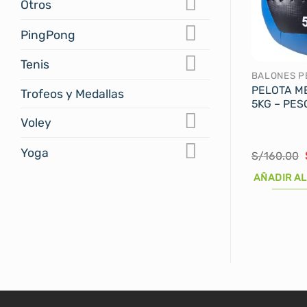
Otros
PingPong
Tenis
BALONES P
PELOTA M
Trofeos y Medallas
5KG – PE
Voley
Yoga
S/
160.00
AÑADIR AL