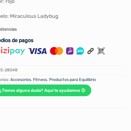
r: rojo
elo: Miraculous Ladybug
istencias
dios de pagos
PS-28048
rías:
Accesorios
,
Fitness
,
Productos para Equilibrio
¿Tienes alguna duda? Aquí te ayudamos 😉