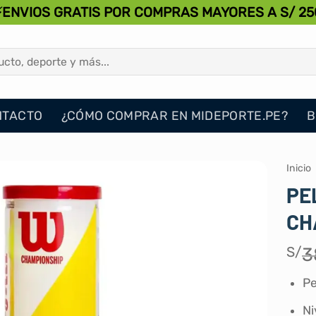
⚡ENVIOS GRATIS POR COMPRAS MAYORES A S/ 25
NTACTO
¿CÓMO COMPRAR EN MIDEPORTE.PE?
B
Inicio
PE
CH
S/
3
Pe
Ni