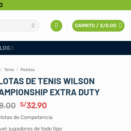
0
CARRITO /
S/
0.00
LOG
/
Tenis
/
Pelotas
LOTAS DE TENIS WILSON
AMPIONSHIP EXTRA DUTY
El
El
8.00
S/
32.90
precio
precio
lotas de Competencia
original
actual
era:
es:
vel: jugadores de todo tipo