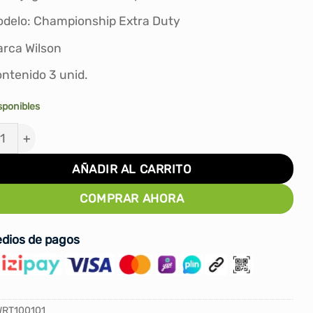
S/38.00.
S/32.90.
delo: Championship Extra Duty
rca Wilson
ntenido 3 unid.
sponibles
TAS DE TENIS WILSON CHAMPIONSHIP EXTRA DUTY ca
AÑADIR AL CARRITO
COMPRAR AHORA
dios de pagos
WRT100101