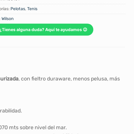
rías:
Pelotas
,
Tenis
:
Wilson
¿Tienes alguna duda? Aquí te ayudamos 😉
surizada
, con fieltro duraware, menos pelusa, más
abilidad.
070 mts sobre nivel del mar.