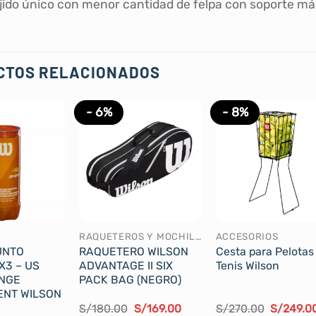
jido único con menor cantidad de felpa con soporte má
CTOS RELACIONADOS
- 6%
- 8%
RAQUETEROS Y MOCHILAS
ACCESORIOS
UNTO
RAQUETERO WILSON
Cesta para Pelotas
X3 – US
ADVANTAGE II SIX
Tenis Wilson
NGE
PACK BAG (NEGRO)
NT WILSON
El
El
El
S/
180.00
S/
169.00
S/
270.00
S/
249.0