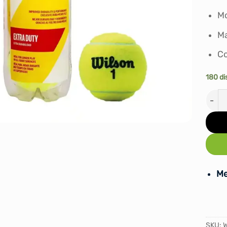
Mo
Ma
Co
180 di
PELO
Me
SKU: