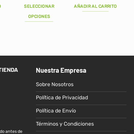
precio
precio
precio
actual
original
actual
O
SELECCIONAR
AÑADIR AL CARRITO
es:
era:
es:
.
S/249.00.
S/50.00.
S/45.90.
OPCIONES
Este
producto
tiene
múltiples
variantes.
Las
TIENDA
Nuestra Empresa
opciones
se
Sobre Nosotros
pueden
elegir
Política de Privacidad
en
la
Política de Envío
página
de
Términos y Condiciones
producto
ido antes de