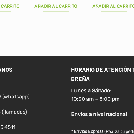
precio
precio
precio
original
actual
original
 CARRITO
AÑADIR AL CARRITO
AÑADIR AL CARRIT
era:
es:
era:
S/180.00.
S/169.00.
S/270.00
ANOS
HORARIO DE ATENCIÓN 
BREÑA
Lunes a
Sábado
:
9 (whatsapp)
10:30 am – 8:00 pm
 (llamadas)
Envíos
a nivel
nacional
05 4511
* Envíos Express
(Realiza tu ped