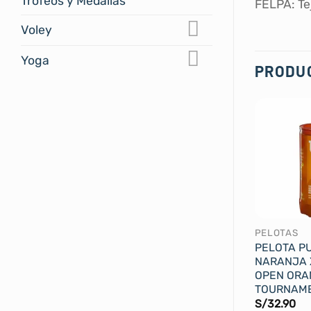
Trofeos y Medallas
FELPA: Te
Voley
Yoga
PRODU
PELOTAS
PELOTA P
NARANJA 
OPEN ORA
TOURNAME
S/
32.90