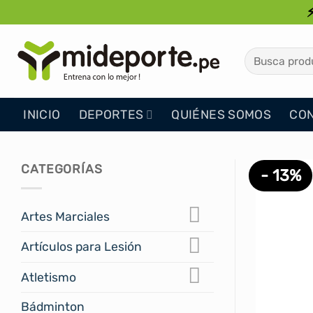
Saltar
al
contenido
Buscar
por:
INICIO
DEPORTES
QUIÉNES SOMOS
CO
CATEGORÍAS
- 13%
Artes Marciales
Artículos para Lesión
Atletismo
Bádminton