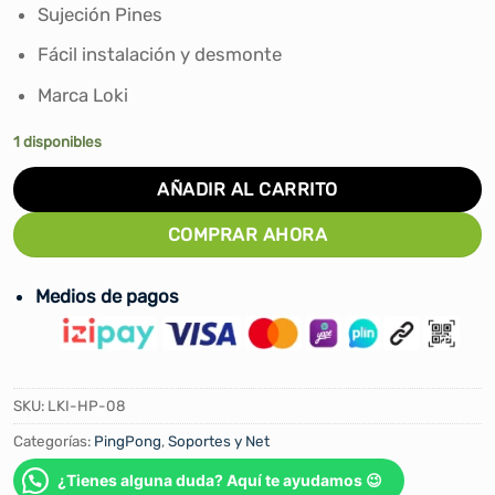
era:
es:
Sujeción Pines
S/260.00.
S/219.00.
Fácil instalación y desmonte
Marca Loki
1 disponibles
AÑADIR AL CARRITO
COMPRAR AHORA
Medios de pagos
SKU:
LKI-HP-08
Categorías:
PingPong
,
Soportes y Net
¿Tienes alguna duda? Aquí te ayudamos 😉