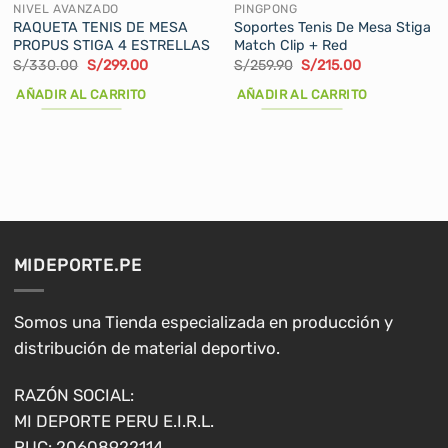
NIVEL AVANZADO
PINGPONG
RAQUETA TENIS DE MESA
Soportes Tenis De Mesa Stiga
PROPUS STIGA 4 ESTRELLAS
Match Clip + Red
El
El
El
El
S/
330.00
S/
299.00
S/
259.90
S/
215.00
precio
precio
precio
precio
original
actual
original
actual
AÑADIR AL CARRITO
AÑADIR AL CARRITO
era:
es:
era:
es:
S/330.00.
S/299.00.
S/259.90.
S/215.00.
MIDEPORTE.PE
Somos una Tienda especializada en producción y
distribución de material deportivo.
RAZÓN SOCIAL:
MI DEPORTE PERU E.I.R.L.
RUC: 20608922114