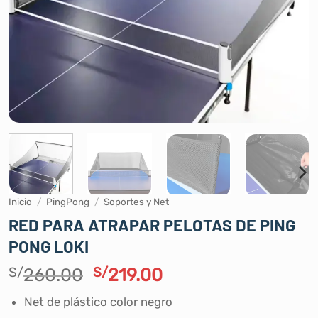
Inicio
/
PingPong
/
Soportes y Net
RED PARA ATRAPAR PELOTAS DE PING
PONG LOKI
El
El
S/
260.00
S/
219.00
precio
precio
Net de plástico color negro
original
actual