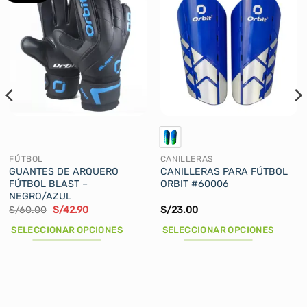
FÚTBOL
CANILLERAS
GUANTES DE ARQUERO
CANILLERAS PARA FÚTBOL
FÚTBOL BLAST –
ORBIT #60006
NEGRO/AZUL
El
El
S/
60.00
S/
42.90
S/
23.00
precio
precio
original
actual
SELECCIONAR OPCIONES
SELECCIONAR OPCIONES
era:
es:
S/60.00.
S/42.90.
Este
Este
producto
producto
tiene
tiene
múltiples
múltiples