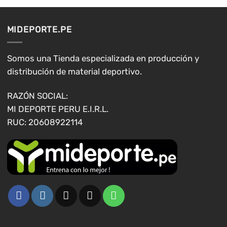
variantes.
variantes.
Las
Las
opciones
opciones
MIDEPORTE.PE
se
se
pueden
pueden
elegir
elegir
Somos una Tienda especializada en producción y
en
en
distribución de material deportivo.
la
la
página
página
RAZÓN SOCIAL:
de
de
MI DEPORTE PERU E.I.R.L.
producto
producto
RUC: 20608922114