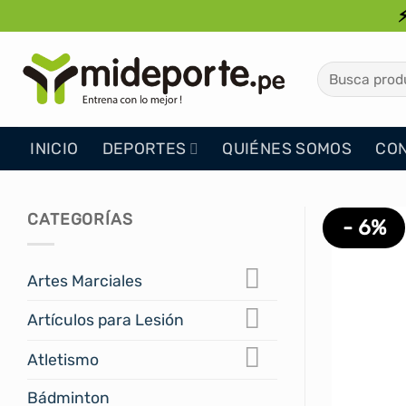
Saltar
al
contenido
Buscar
por:
INICIO
DEPORTES
QUIÉNES SOMOS
CO
CATEGORÍAS
- 6%
Artes Marciales
Artículos para Lesión
Atletismo
Bádminton