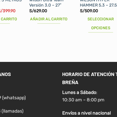
Versión 3.0 – 27″
HAMMER 5.3 – 27.5
l
El
S/
399.90
S/
629.00
S/
509.00
recio
precio
riginal
actual
 CARRITO
AÑADIR AL CARRITO
SELECCIONAR
ra:
es:
/619.90.
S/399.90.
OPCIONES
Este
producto
tiene
múltiples
variantes.
Las
ANOS
HORARIO DE ATENCIÓN 
opciones
BREÑA
se
pueden
Lunes a
Sábado
:
elegir
9 (whatsapp)
10:30 am – 8:00 pm
en
la
 (llamadas)
Envíos
a nivel
nacional
página