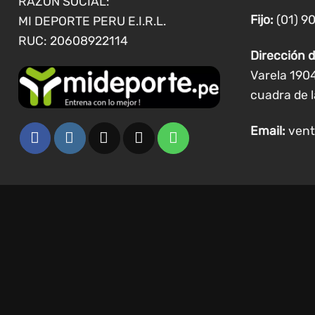
RAZÓN SOCIAL:
Fijo:
(01) 9
MI DEPORTE PERU E.I.R.L.
RUC: 20608922114
Dirección d
Varela 190
cuadra de l
Email:
vent