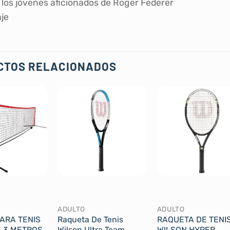
a los jóvenes aficionados de Roger Federer
je
CTOS RELACIONADOS
ADULTO
ADULTO
PARA TENIS
Raqueta De Tenis
RAQUETA DE TENI
E 3 METROS
Wilson Ultra Team
WILSON HYPER