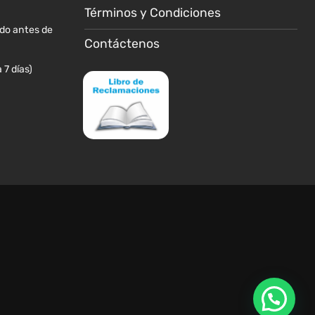
de
Términos y Condiciones
producto
ido antes de
Contáctenos
 7 días)