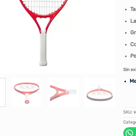
Ta
L
Gr
C
Pe
Sin ex
Me
SKU:
Catego