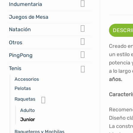
Indumentaria
Juegos de Mesa
Natación
DESCRI
Otros
Creado en 
un estilo
PingPong
potencia 
Tenis
a lo largo
Accesorios
años.
Pelotas
Caracterí
Raquetas
Recomenda
Adulto
Diseño cl
Junior
La constr
Raqueteros y Mochilas