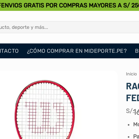
⚡ENVIOS GRATIS POR COMPRAS MAYORES A S/ 25
NTACTO
¿CÓMO COMPRAR EN MIDEPORTE.PE?
B
Inicio
RA
FE
S/
1
M
Pa