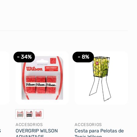
- 34%
- 8%
ACCESORIOS
ACCESORIOS
S
OVERGRIP WILSON
Cesta para Pelotas de
ADVANTAGE
Tenis Wilson