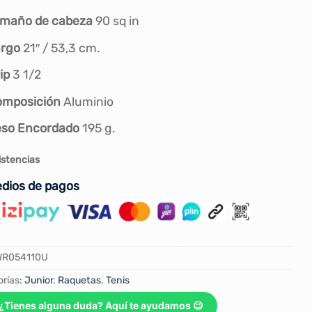
S/160.00.
S/149.90.
maño de cabeza
90 sq in
argo
21″ / 53,3 cm.
ip
3 1/2
omposición
Aluminio
so Encordado
195 g.
istencias
dios de pagos
WR054110U
rías:
Junior
,
Raquetas
,
Tenis
¿Tienes alguna duda? Aquí te ayudamos 😉