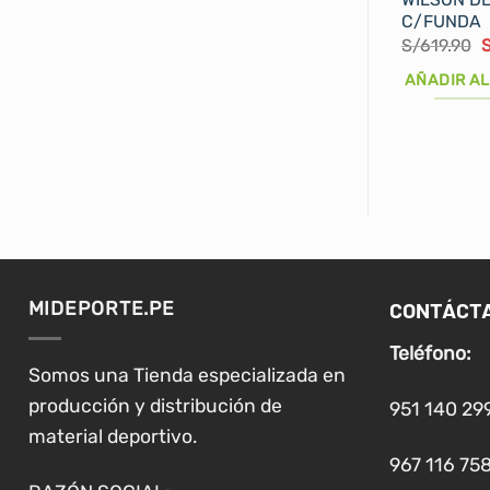
C/FUNDA
E
S/
619.90
p
o
AÑADIR AL
e
S
CONTÁCT
MIDEPORTE.PE
Teléfono:
Somos una Tienda especializada en
producción y distribución de
951 140 29
material deportivo.
967 116 758