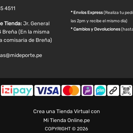
de
05 4511
producto
* Envíos Express
(Realiza tu ped
las 2pm y recibe el mismo día)
e Tienda:
Jr. General
* Cambios y Devoluciones
(hasta
4 Breña (En la misma
a comisaria de Breña)
as@mideporte.pe
Crea una Tienda Virtual con
Mi Tienda Online.pe
COPYRIGHT © 2026