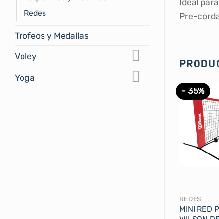
Ideal par
Redes
Pre-corda
Trofeos y Medallas
Voley
PRODU
Yoga
- 35%
REDES
MINI RED 
WILSON D