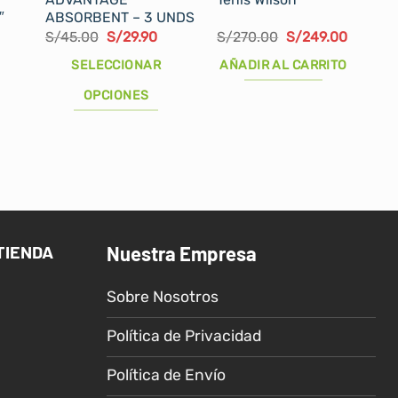
″
ABSORBENT – 3 UNDS
El
El
El
El
S/
45.00
S/
29.90
S/
270.00
S/
249.00
precio
precio
precio
precio
original
actual
original
actual
SELECCIONAR
AÑADIR AL CARRITO
era:
es:
era:
es:
S/45.00.
S/29.90.
S/270.00.
S/249.0
OPCIONES
Este
producto
tiene
múltiples
variantes.
Las
TIENDA
Nuestra Empresa
opciones
se
Sobre Nosotros
pueden
elegir
Política de Privacidad
en
la
Política de Envío
página