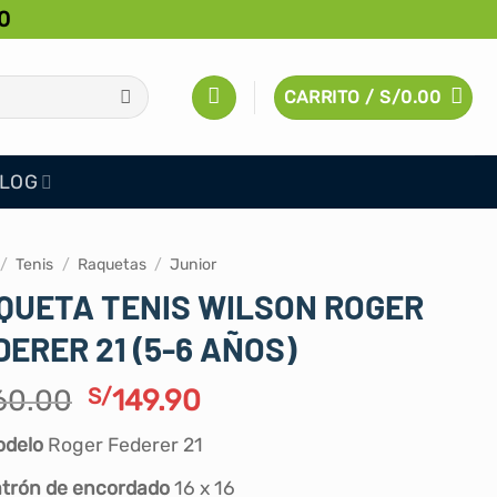
0
CARRITO /
S/
0.00
LOG
/
Tenis
/
Raquetas
/
Junior
QUETA TENIS WILSON ROGER
DERER 21 (5-6 AÑOS)
El
El
60.00
S/
149.90
precio
precio
odelo
Roger Federer 21
original
actual
era:
es:
trón de encordado
16 x 16