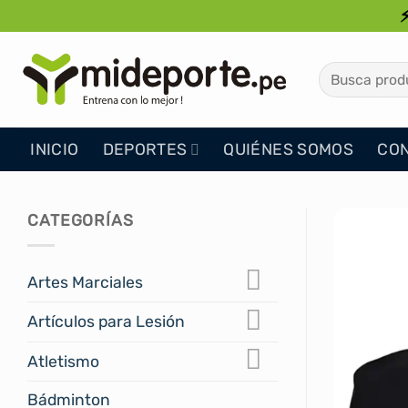
Saltar
al
contenido
Buscar
por:
INICIO
DEPORTES
QUIÉNES SOMOS
CO
CATEGORÍAS
Artes Marciales
Artículos para Lesión
Atletismo
Bádminton