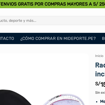
⚡ENVIOS GRATIS POR COMPRAS MAYORES A S/ 25
NTACTO
¿CÓMO COMPRAR EN MIDEPORTE.PE?
B
Inicio
Raq
inc
S/
1
Sin ex
Me