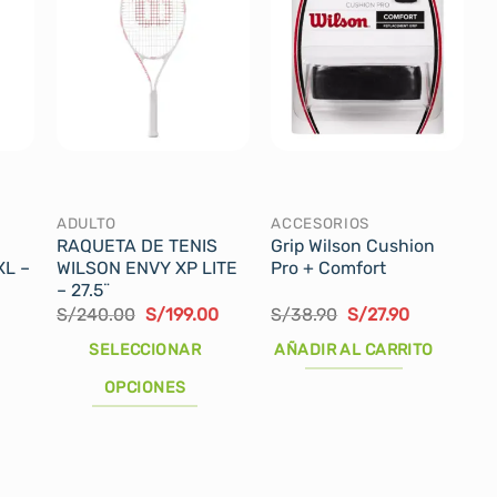
ADULTO
ACCESORIOS
RAQUETA DE TENIS
Grip Wilson Cushion
XL –
WILSON ENVY XP LITE
Pro + Comfort
– 27.5¨
El
El
El
El
S/
240.00
S/
199.00
S/
38.90
S/
27.90
precio
precio
precio
precio
original
actual
original
actual
SELECCIONAR
AÑADIR AL CARRITO
era:
es:
era:
es:
S/240.00.
S/199.00.
S/38.90.
S/27.90.
OPCIONES
Este
producto
tiene