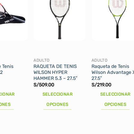
ADULTO
ADULTO
 Tenis
RAQUETA DE TENIS
Raqueta de Tenis
02
WILSON HYPER
Wilson Advantage 
HAMMER 5.3 – 27.5″
27.5″
S/
509.00
S/
219.00
CIONAR
SELECCIONAR
SELECCIONAR
ONES
OPCIONES
OPCIONES
Este
Este
producto
producto
tiene
tiene