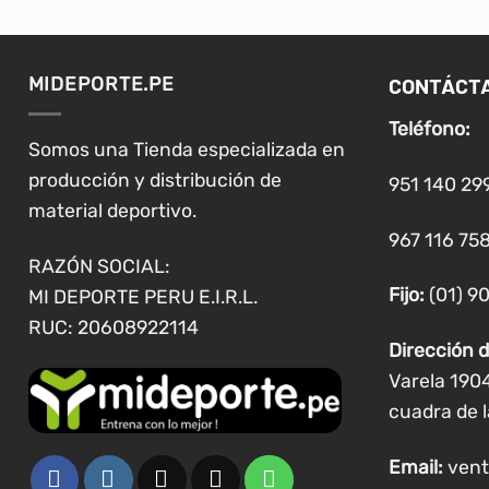
múltiples
variantes.
Las
CONTÁCT
MIDEPORTE.PE
opciones
se
Teléfono:
pueden
Somos una Tienda especializada en
elegir
producción y distribución de
951 140 29
en
material deportivo.
la
967 116 758
página
RAZÓN SOCIAL:
de
Fijo:
(01) 9
MI DEPORTE PERU E.I.R.L.
producto
RUC: 20608922114
Dirección d
Varela 190
cuadra de l
Email:
vent