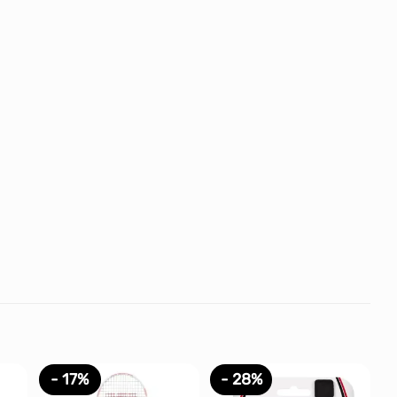
- 17%
- 28%