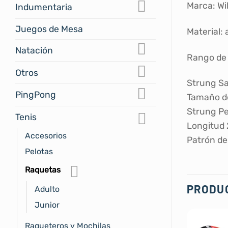
Marca: Wi
Indumentaria
Juegos de Mesa
Material: 
Natación
Rango de 
Otros
Strung Sa
PingPong
Tamaño de
Strung Pe
Tenis
Longitud 
Accesorios
Patrón de
Pelotas
Raquetas
PRODU
Adulto
Junior
Raqueteros y Mochilas