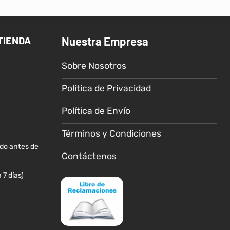
múltiples
variantes.
Las
TIENDA
Nuestra Empresa
opciones
se
Sobre Nosotros
pueden
elegir
Política de Privacidad
en
la
Política de Envío
página
de
Términos y Condiciones
producto
ido antes de
Contáctenos
 7 días)