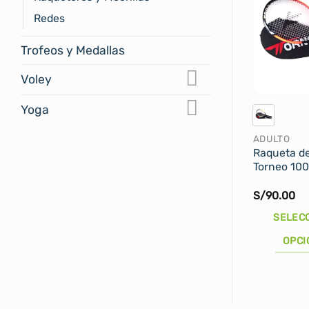
Redes
Trofeos y Medallas
Voley
Yoga
ADULTO
Raqueta de
Torneo 10
S/
90.00
SELEC
OPCI
Este
producto
tiene