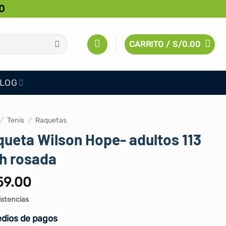
0
CARRITO /
S/
0.00
LOG
/
Tenis
/
Raquetas
ueta Wilson Hope- adultos 113
h rosada
59.00
istencias
dios de pagos