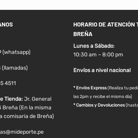
múltiples
múltiples
variantes.
variantes.
Las
Las
ANOS
HORARIO DE ATENCIÓN 
opciones
opciones
BREÑA
se
se
pueden
pueden
Lunes a
Sábado
:
elegir
elegir
9 (whatsapp)
10:30 am – 8:00 pm
en
en
la
la
 (llamadas)
Envíos
a nivel
nacional
página
página
de
de
05 4511
producto
producto
* Envíos Express
(Realiza tu ped
las 2pm y recibe el mismo día)
e Tienda:
Jr. General
* Cambios y Devoluciones
(hasta
4 Breña (En la misma
a comisaria de Breña)
as@mideporte.pe