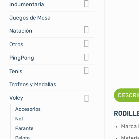
Indumentaria
Juegos de Mesa
Natación
Otros
PingPong
Tenis
Trofeos y Medallas
DESCRI
Voley
Accesorios
RODILL
Net
Marca
Parante
Pelota
Materia