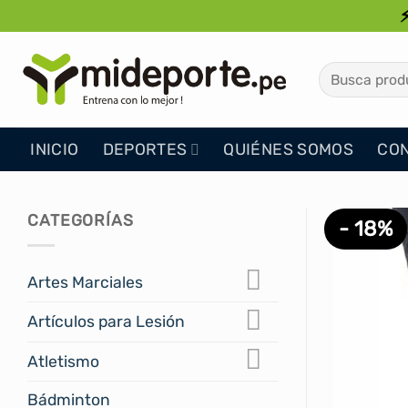
Saltar
al
contenido
Buscar
por:
INICIO
DEPORTES
QUIÉNES SOMOS
CO
CATEGORÍAS
- 18%
Artes Marciales
Artículos para Lesión
Atletismo
Bádminton