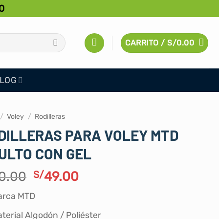
0
CARRITO /
S/
0.00
LOG
/
Voley
/
Rodilleras
DILLERAS PARA VOLEY MTD
ULTO CON GEL
El
El
0.00
S/
49.00
precio
precio
arca MTD
original
actual
era:
es:
terial Algodón / Poliéster