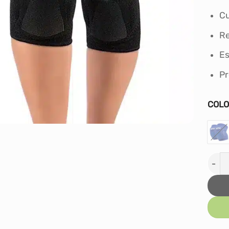
Cu
Re
Es
Pr
COL
RODI