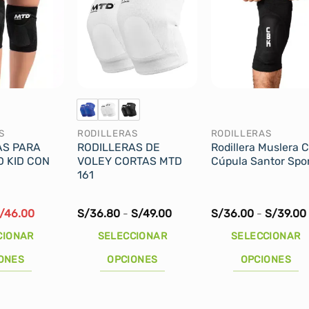
S
RODILLERAS
RODILLERAS
AS PARA
RODILLERAS DE
Rodillera Muslera 
 KID CON
VOLEY CORTAS MTD
Cúpula Santor Spo
161
l
El
Rango
/
46.00
S/
36.80
-
S/
49.00
S/
36.00
-
S/
39.00
recio
precio
de
riginal
actual
precios:
CIONAR
SELECCIONAR
SELECCIONAR
ra:
es:
desde
/50.00.
S/46.00.
S/36.80
ONES
OPCIONES
OPCIONES
hasta
S/49.00
Este
Este
producto
producto