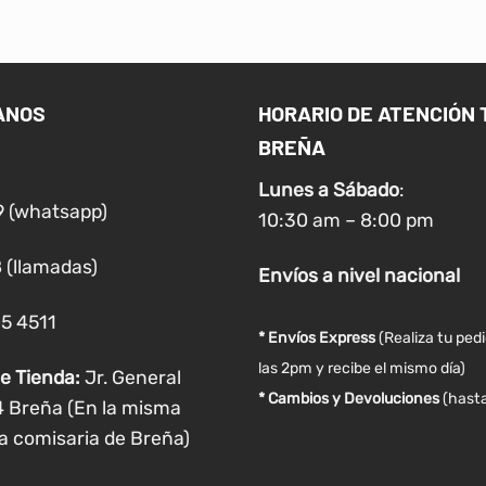
tiene
tiene
múltiples
múltiples
variantes.
variantes.
Las
Las
ANOS
HORARIO DE ATENCIÓN 
opciones
opciones
BREÑA
se
se
pueden
pueden
Lunes a
Sábado
:
elegir
elegir
9 (whatsapp)
10:30 am – 8:00 pm
en
en
la
la
 (llamadas)
Envíos
a nivel
nacional
página
página
de
de
05 4511
producto
producto
* Envíos Express
(Realiza tu ped
las 2pm y recibe el mismo día)
e Tienda:
Jr. General
* Cambios y Devoluciones
(hasta
4 Breña (En la misma
a comisaria de Breña)