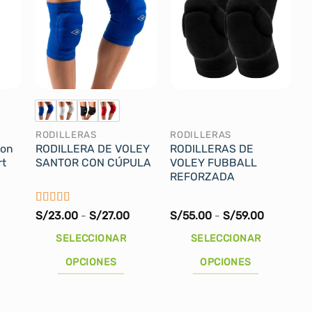
RODILLERAS
RODILLERAS
Con
RODILLERA DE VOLEY
RODILLERAS DE
rt
SANTOR CON CÚPULA
VOLEY FUBBALL
REFORZADA
Valorado
Rango
Rango
Rango
S/
23.00
-
S/
27.00
S/
55.00
-
S/
59.00
de
con
4
de
de
de
precios:
precios:
precios:
5
SELECCIONAR
SELECCIONAR
desde
desde
desde
S/36.00
S/23.00
S/55.00
OPCIONES
OPCIONES
hasta
hasta
hasta
S/39.00
S/27.00
S/59.00
Este
Este
producto
producto