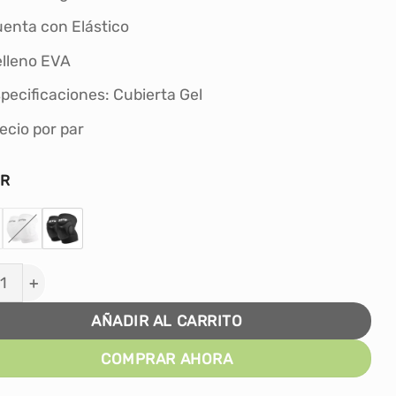
S/60.00.
S/49.00.
enta con Elástico
lleno EVA
pecificaciones: Cubierta Gel
ecio por par
OR
LLERAS PARA VOLEY MTD ADULTO CON GEL cantidad
AÑADIR AL CARRITO
COMPRAR AHORA