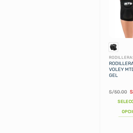
RODILLERA
RODILLER
VOLEY MTD
GEL
E
S/
50.00
S
p
o
SELEC
e
S
OPCI
Este
producto