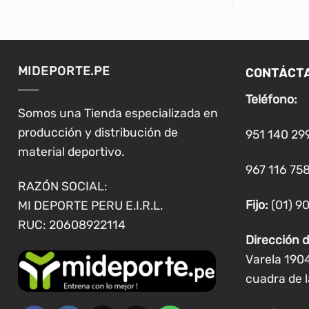
tiene
múltiples
variantes.
Las
CONTÁCT
MIDEPORTE.PE
opciones
se
Teléfono:
pueden
Somos una Tienda especializada en
elegir
producción y distribución de
951 140 29
en
material deportivo.
la
967 116 758
página
RAZÓN SOCIAL:
de
Fijo:
(01) 9
MI DEPORTE PERU E.I.R.L.
producto
RUC: 20608922114
Dirección d
Varela 190
cuadra de l