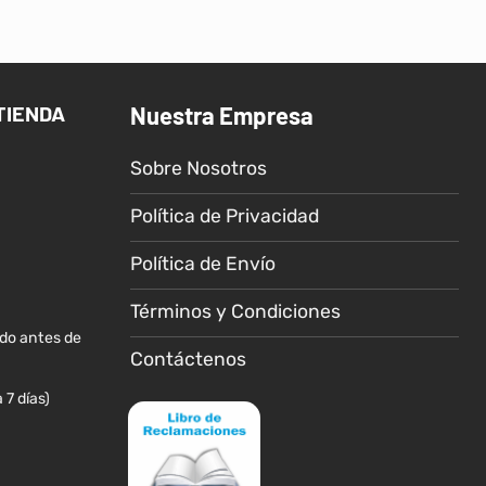
tiene
tiene
múltiples
múltiples
variantes.
variantes.
Las
Las
TIENDA
Nuestra Empresa
opciones
opciones
se
se
Sobre Nosotros
pueden
pueden
elegir
elegir
Política de Privacidad
en
en
la
la
Política de Envío
página
página
de
de
Términos y Condiciones
producto
producto
ido antes de
Contáctenos
 7 días)