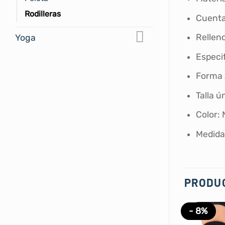
Rodilleras
Cuenta
Rellen
Yoga
Especif
Forma
Talla ú
Color:
Medidas
PRODU
- 8%