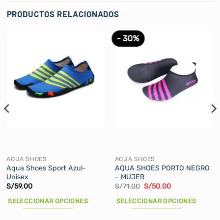
PRODUCTOS RELACIONADOS
- 30%
AQUA SHOES
AQUA SHOES
Aqua Shoes Sport Azul-
AQUA SHOES PORTO NEGRO
Unisex
– MUJER
El
El
S/
59.00
S/
71.00
S/
50.00
precio
precio
original
actual
SELECCIONAR OPCIONES
SELECCIONAR OPCIONES
era:
es:
S/71.00.
S/50.00.
Este
Este