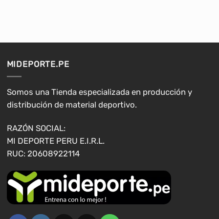
producto
producto
tiene
tiene
múltiples
múltiples
variantes.
variantes.
Las
Las
opciones
opciones
MIDEPORTE.PE
se
se
pueden
pueden
elegir
elegir
Somos una Tienda especializada en producción y
en
en
distribución de material deportivo.
la
la
página
página
RAZÓN SOCIAL:
de
de
MI DEPORTE PERU E.I.R.L.
producto
producto
RUC: 20608922114