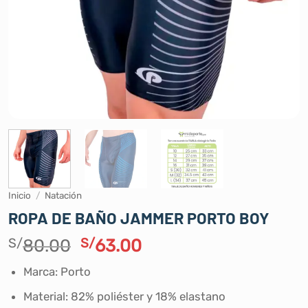
Inicio
/
Natación
ROPA DE BAÑO JAMMER PORTO BOY
El
El
S/
80.00
S/
63.00
precio
precio
Marca: Porto
original
actual
era:
es:
Material: 82% poliéster y 18% elastano