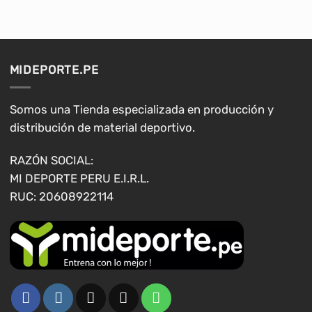
múltiples
múltiples
variantes.
variantes.
Las
Las
opciones
opciones
MIDEPORTE.PE
se
se
pueden
pueden
elegir
elegir
Somos una Tienda especializada en producción y
en
en
distribución de material deportivo.
la
la
página
página
RAZÓN SOCIAL:
de
de
MI DEPORTE PERU E.I.R.L.
producto
producto
RUC: 20608922114