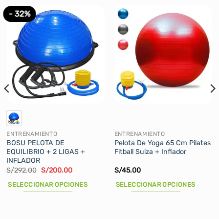
- 32%
ENTRENAMIENTO
ENTRENAMIENTO
BOSU PELOTA DE
Pelota De Yoga 65 Cm Pilates
EQUILIBRIO + 2 LIGAS +
Fitball Suiza + Inflador
INFLADOR
El
El
S/
292.00
S/
200.00
S/
45.00
precio
precio
original
actual
SELECCIONAR OPCIONES
SELECCIONAR OPCIONES
era:
es:
S/292.00.
S/200.00.
Este
Este
producto
producto
tiene
tiene