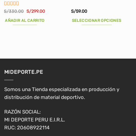
Valorado
El
El
S/
330.00
S/
299.00
S/
59.00
precio
precio
con
3
original
actual
de 5
AÑADIR AL CARRITO
SELECCIONAR OPCIONES
era:
es:
S/330.00.
S/299.00.
Este
producto
tiene
múltiples
variantes.
Las
opciones
MIDEPORTE.PE
se
pueden
elegir
Somos una Tienda especializada en producción y
en
distribución de material deportivo.
la
página
RAZÓN SOCIAL:
de
MI DEPORTE PERU E.I.R.L.
producto
RUC: 20608922114