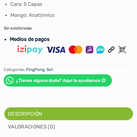
era:
es:
Cara: 5 Capas
S/70.00.
S/59.90.
Mango: Anatómico
Sin existencias
Medios de pagos
Categorías:
PingPong
,
Set
¿Tienes alguna duda? Aquí te ayudamos 😉
DESCRIPCIÓN
VALORACIONES (0)