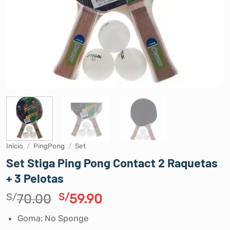
Inicio
/
PingPong
/
Set
Set Stiga Ping Pong Contact 2 Raquetas
+ 3 Pelotas
El
El
S/
70.00
S/
59.90
precio
precio
Goma: No Sponge
original
actual