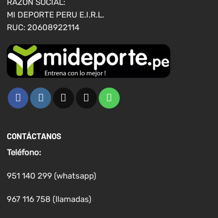
RAZÓN SOCIAL:
de
de
MI DEPORTE PERU E.I.R.L.
producto
producto
RUC: 20608922114
CONTÁCTANOS
Teléfono:
951 140 299 (whatsapp)
967 116 758 (llamadas)