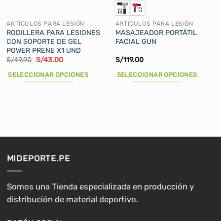
ARTÍCULOS PARA LESIÓN
ARTÍCULOS PARA LESIÓN
RODILLERA PARA LESIONES
MASAJEADOR PORTÁTIL
CON SOPORTE DE GEL
FACIAL GUN
POWER PRENE X1 UND
El
El
S/
49.90
S/
43.00
S/
119.00
precio
precio
original
actual
SELECCIONAR OPCIONES
SELECCIONAR OPCIONES
era:
es:
S/49.90.
S/43.00.
Este
Este
producto
producto
tiene
tiene
múltiples
múltiples
variantes.
variantes.
Las
Las
opciones
opciones
MIDEPORTE.PE
se
se
pueden
pueden
elegir
elegir
Somos una Tienda especializada en producción y
en
en
distribución de material deportivo.
la
la
página
página