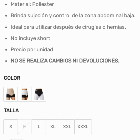
desde
Material: Poliester
S/32.00
Brinda sujeción y control de la zona abdominal baja.
hasta
S/45.00
Ideal para utilizar después de cirugías o hernias.
No incluye short
Precio por unidad
NO SE REALIZA CAMBIOS NI DEVOLUCIONES.
COLOR
TALLA
S
M
L
XL
XXL
XXXL