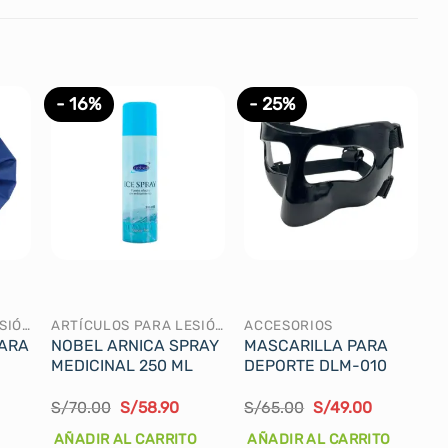
- 16%
- 25%
ARTÍCULOS PARA LESIÓN
ARTÍCULOS PARA LESIÓN
ACCESORIOS
PARA
NOBEL ARNICA SPRAY
MASCARILLA PARA
MEDICINAL 250 ML
DEPORTE DLM-010
El
El
El
El
S/
70.00
S/
58.90
S/
65.00
S/
49.00
ecio
precio
precio
precio
precio
tual
original
actual
original
actual
AÑADIR AL CARRITO
AÑADIR AL CARRITO