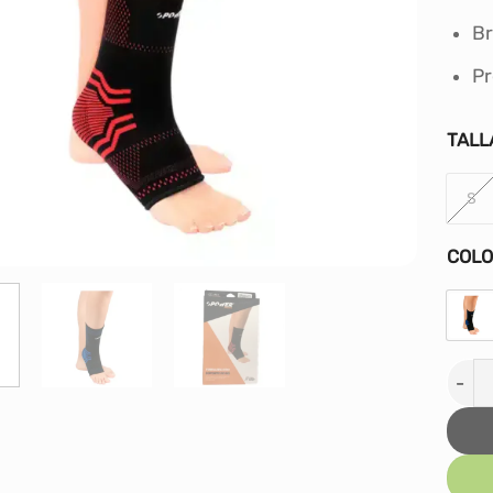
Br
Pr
TALL
S
COL
TOBI