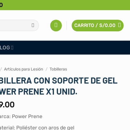
0
CARRITO /
S/
0.00
LOG
/
Artículos para Lesión
/
Tobilleras
BILLERA CON SOPORTE DE GEL
WER PRENE X1 UNID.
9.00
rca: Power Prene
terial: Poliéster con aros de gel