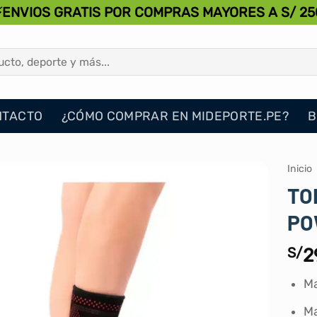
⚡ENVIOS GRATIS POR COMPRAS MAYORES A S/ 25
NTACTO
¿CÓMO COMPRAR EN MIDEPORTE.PE?
B
Inicio
TO
PO
S/
2
Ma
Ma