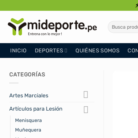
Saltar
al
contenido
Buscar
por:
INICIO
DEPORTES
QUIÉNES SOMOS
CO
CATEGORÍAS
Artes Marciales
Artículos para Lesión
Menisquera
Muñequera