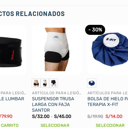
CTOS RELACIONADOS
- 30%
ARTÍCULOS PARA LESIÓN
ARTÍCULOS PARA LESIÓN
LE LUMBAR
SUSPENSOR TRUSA
BOLSA DE HIELO 
LARGA CON FAJA
TERAPIA X-FIT
SANTOR
El
Rango
El
El
/
79.90
S/
32.00
-
S/
45.00
S/
19.90
S/
14.00
recio
precio
de
precio
pr
iginal
actual
precios:
original
ac
 CARRITO
SELECCIONAR
SELECCIONAR