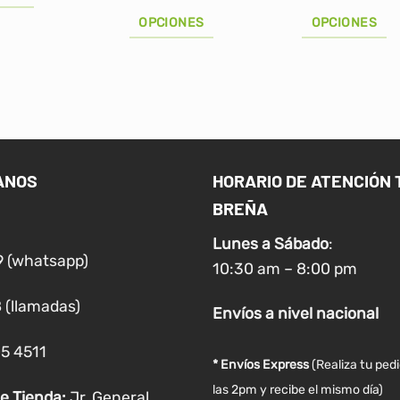
a:
es:
desde
era:
es
/99.88.
S/79.90.
S/32.00
S/19.90.
S/
OPCIONES
OPCIONES
hasta
S/45.00
Este
Este
producto
producto
tiene
tiene
múltiples
múltiples
variantes.
variantes.
Las
Las
ANOS
HORARIO DE ATENCIÓN 
opciones
opciones
BREÑA
se
se
pueden
pueden
Lunes a
Sábado
:
elegir
elegir
9 (whatsapp)
10:30 am – 8:00 pm
en
en
la
la
 (llamadas)
Envíos
a nivel
nacional
página
página
de
de
05 4511
producto
producto
* Envíos Express
(Realiza tu ped
las 2pm y recibe el mismo día)
e Tienda:
Jr. General