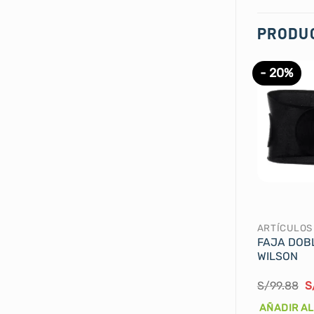
PRODU
- 20%
FAJA DOB
WILSON
El
S/
99.88
S
p
or
AÑADIR AL