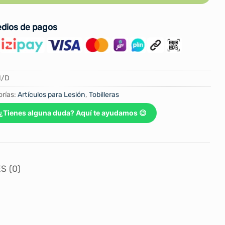
dios de pagos
N/D
rías:
Artículos para Lesión
,
Tobilleras
¿Tienes alguna duda? Aquí te ayudamos 😉
S (0)