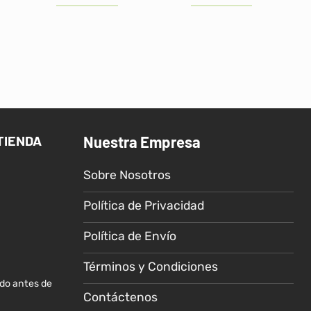
:
era:
es:
era:
es:
14.00.
S/70.00.
S/58.90.
S/65.00.
S/49.00.
TIENDA
Nuestra Empresa
Sobre Nosotros
Política de Privacidad
Política de Envío
Términos y Condiciones
ido antes de
Contáctenos