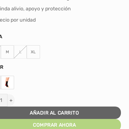
inda alivio, apoyo y protección
ecio por unidad
A
M
L
XL
OR
LLERA CON SOPORTE DE GEL POWER PRENE X1 UNID. c
AÑADIR AL CARRITO
COMPRAR AHORA