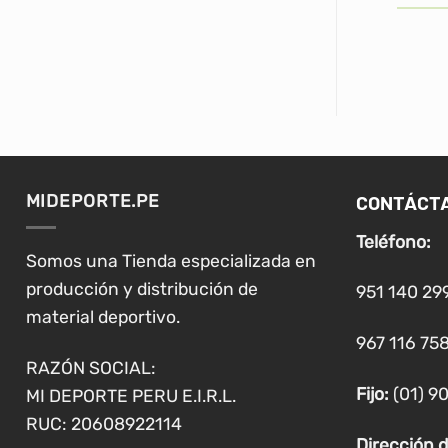
er
S
CONTÁCT
MIDEPORTE.PE
Teléfono:
Somos una Tienda especializada en
producción y distribución de
951 140 29
material deportivo.
967 116 758
RAZÓN SOCIAL:
Fijo:
(01) 9
MI DEPORTE PERU E.I.R.L.
RUC: 20608922114
Dirección d