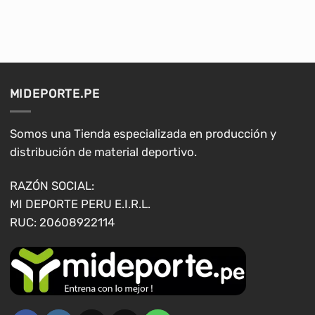
producto
tiene
múltiples
variantes.
Las
opciones
MIDEPORTE.PE
se
pueden
elegir
Somos una Tienda especializada en producción y
en
distribución de material deportivo.
la
página
RAZÓN SOCIAL:
de
MI DEPORTE PERU E.I.R.L.
producto
RUC: 20608922114