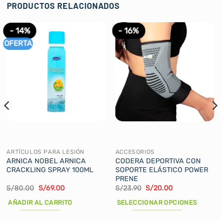
PRODUCTOS RELACIONADOS
- 14%
- 16%
OFERTA
ARTÍCULOS PARA LESIÓN
ACCESORIOS
ARNICA NOBEL ARNICA
CODERA DEPORTIVA CON
CRACKLING SPRAY 100ML
SOPORTE ELÁSTICO POWER
PRENE
El
El
El
El
S/
80.00
S/
69.00
S/
23.90
S/
20.00
precio
precio
precio
precio
original
actual
original
actual
AÑADIR AL CARRITO
SELECCIONAR OPCIONES
era:
es:
era:
es:
S/80.00.
S/69.00.
S/23.90.
S/20.00.
Este