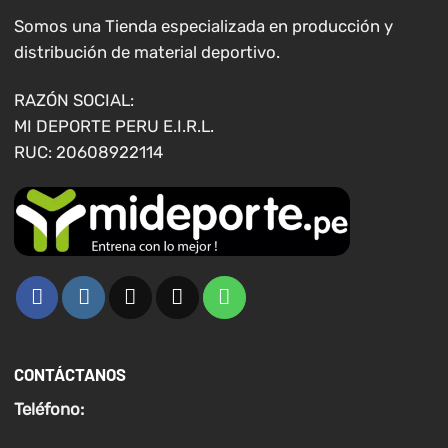
pueden
pueden
elegir
elegir
Somos una Tienda especializada en producción y
en
en
distribución de material deportivo.
la
la
página
página
RAZÓN SOCIAL:
de
de
MI DEPORTE PERU E.I.R.L.
producto
producto
RUC: 20608922114
CONTÁCTANOS
Teléfono: