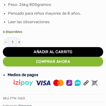
S/700.00.
S/675.00.
Peso: 26kg 800gramos
Pensado para niños mayores de 8 años.
Leer las observaciones
6 disponibles
TABURETE DE MADERA - 5 CUERPOS cantidad
AÑADIR AL CARRITO
COMPRAR AHORA
Medios de pagos
SKU:
FTN-7653
Categoría:
Gimnasia