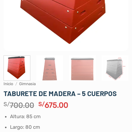
Inicio
/
Gimnasia
TABURETE DE MADERA – 5 CUERPOS
El
El
S/
700.00
S/
675.00
precio
precio
Altura: 85 cm
original
actual
era:
es:
Largo: 80 cm