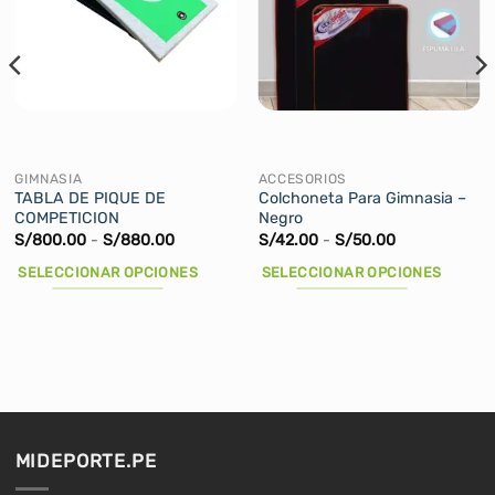
GIMNASIA
ACCESORIOS
TABLA DE PIQUE DE
Colchoneta Para Gimnasia –
COMPETICION
Negro
Rango
Rango
S/
800.00
-
S/
880.00
S/
42.00
-
S/
50.00
de
de
precios:
precios:
SELECCIONAR OPCIONES
SELECCIONAR OPCIONES
desde
desde
S/800.00
S/42.00
Este
Este
hasta
hasta
producto
producto
S/880.00
S/50.00
tiene
tiene
múltiples
múltiples
variantes.
variantes.
Las
Las
opciones
opciones
MIDEPORTE.PE
se
se