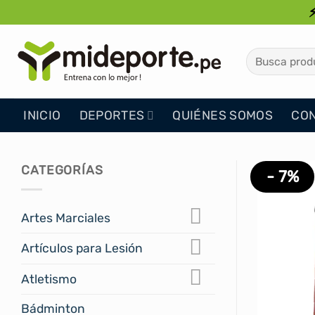
Saltar
al
contenido
Buscar
por:
INICIO
DEPORTES
QUIÉNES SOMOS
CO
CATEGORÍAS
- 7%
Artes Marciales
Artículos para Lesión
Atletismo
Bádminton