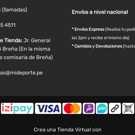
la
 (llamadas)
Envíos
a nivel
nacional
página
de
05 4511
producto
* Envíos Express
(Realiza tu ped
las 2pm y recibe el mismo día)
e Tienda:
Jr. General
* Cambios y Devoluciones
(hasta
4 Breña (En la misma
a comisaria de Breña)
as@mideporte.pe
Crea una Tienda Virtual con