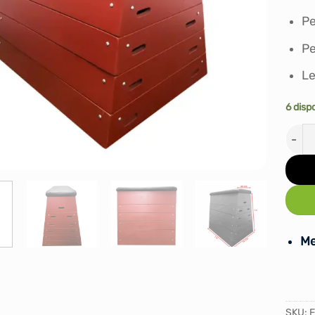
Pe
Pe
Le
6 disp
TABU
Me
SKU:
F