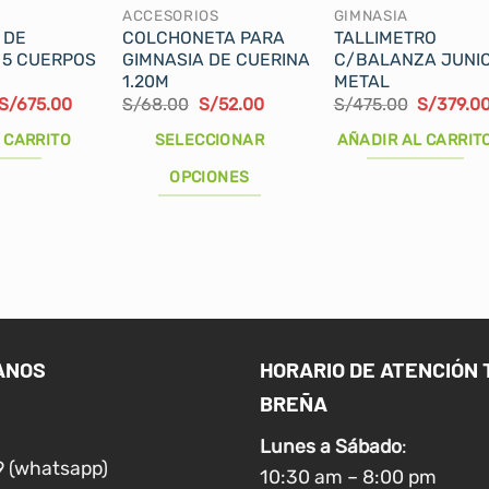
ACCESORIOS
GIMNASIA
 DE
COLCHONETA PARA
TALLIMETRO
 5 CUERPOS
GIMNASIA DE CUERINA
C/BALANZA JUNIO
1.20M
METAL
El
El
El
El
El
S/
675.00
S/
68.00
S/
52.00
S/
475.00
S/
379.0
precio
precio
precio
precio
precio
original
actual
original
actual
original
 CARRITO
SELECCIONAR
AÑADIR AL CARRIT
era:
es:
era:
es:
era:
S/700.00.
S/675.00.
S/68.00.
S/52.00.
S/475.00
OPCIONES
Este
producto
tiene
múltiples
variantes.
Las
ANOS
HORARIO DE ATENCIÓN 
opciones
BREÑA
se
pueden
Lunes a
Sábado
:
elegir
9 (whatsapp)
10:30 am – 8:00 pm
en