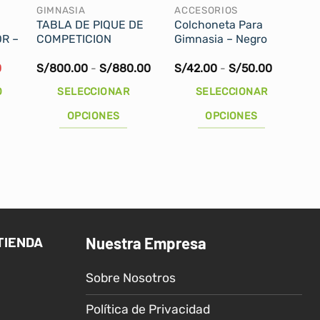
GIMNASIA
ACCESORIOS
TABLA DE PIQUE DE
Colchoneta Para
R –
COMPETICION
Gimnasia – Negro
El
Rango
Rango
0
S/
800.00
-
S/
880.00
S/
42.00
-
S/
50.00
precio
de
de
actual
precios:
precios:
O
SELECCIONAR
SELECCIONAR
es:
desde
desde
.
S/379.00.
S/800.00
S/42.00
OPCIONES
OPCIONES
hasta
hasta
S/880.00
S/50.00
Este
Este
producto
producto
tiene
tiene
múltiples
múltiples
variantes.
variantes.
Las
Las
TIENDA
Nuestra Empresa
opciones
opciones
se
se
Sobre Nosotros
pueden
pueden
elegir
elegir
Política de Privacidad
en
en