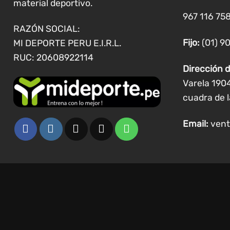
material deportivo.
967 116 758
RAZÓN SOCIAL:
Fijo:
(01) 9
MI DEPORTE PERU E.I.R.L.
RUC: 20608922114
Dirección d
Varela 190
cuadra de l
Email:
vent