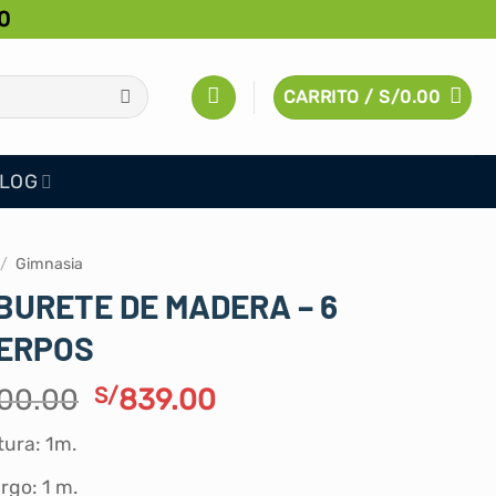
0
CARRITO /
S/
0.00
LOG
/
Gimnasia
BURETE DE MADERA – 6
ERPOS
El
El
00.00
S/
839.00
precio
precio
tura: 1m.
original
actual
era:
es:
rgo: 1 m.