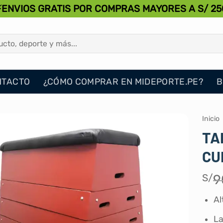
⚡ENVIOS GRATIS POR COMPRAS MAYORES A S/ 25
NTACTO
¿CÓMO COMPRAR EN MIDEPORTE.PE?
B
Inicio
TA
CU
S/
9
Al
La