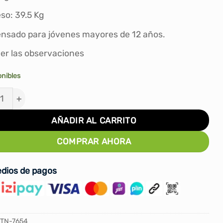
S/900.00.
S/839.00.
so: 39.5 Kg
nsado para jóvenes mayores de 12 años.
er las observaciones
onibles
RETE DE MADERA - 6 CUERPOS cantidad
AÑADIR AL CARRITO
COMPRAR AHORA
dios de pagos
TN-7654