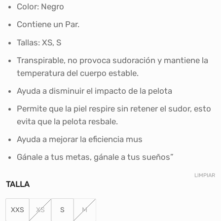
era:
es:
Color: Negro
S/36.90.
S/29.00.
Contiene un Par.
Tallas: XS, S
Transpirable, no provoca sudoración y mantiene la
temperatura del cuerpo estable.
Ayuda a disminuir el impacto de la pelota
Permite que la piel respire sin retener el sudor, esto
evita que la pelota resbale.
Ayuda a mejorar la eficiencia mus
Gánale a tus metas, gánale a tus sueños”
LIMPIAR
TALLA
XXS
XS
S
M