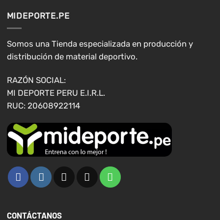
opciones
opciones
MIDEPORTE.PE
se
se
pueden
pueden
elegir
elegir
Somos una Tienda especializada en producción y
en
en
distribución de material deportivo.
la
la
página
página
RAZÓN SOCIAL:
de
de
MI DEPORTE PERU E.I.R.L.
producto
producto
RUC: 20608922114
CONTÁCTANOS