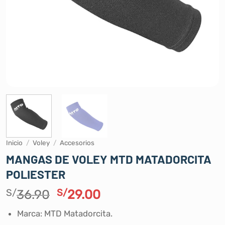
Inicio
/
Voley
/
Accesorios
MANGAS DE VOLEY MTD MATADORCITA
POLIESTER
El
El
S/
36.90
S/
29.00
precio
precio
Marca: MTD Matadorcita.
original
actual