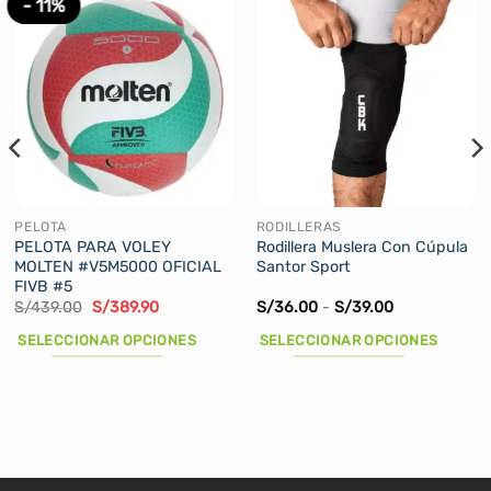
- 11%
PELOTA
RODILLERAS
PELOTA PARA VOLEY
Rodillera Muslera Con Cúpula
MOLTEN #V5M5000 OFICIAL
Santor Sport
FIVB #5
El
El
Rango
S/
439.00
S/
389.90
S/
36.00
-
S/
39.00
precio
precio
de
original
actual
precios:
SELECCIONAR OPCIONES
SELECCIONAR OPCIONES
era:
es:
desde
S/439.00.
S/389.90.
S/36.00
Este
Este
hasta
producto
producto
S/39.00
tiene
tiene
múltiples
múltiples
variantes.
variantes.
Las
Las