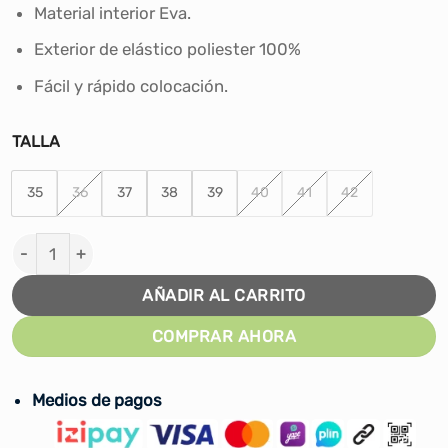
era:
es:
Material interior Eva.
S/100.00.
S/85.00.
Exterior de elástico poliester 100%
Fácil y rápido colocación.
TALLA
35
36
37
38
39
40
41
42
AQUA SHOES PORTO NEGRO/ROJO - HOMBRE cantidad
AÑADIR AL CARRITO
COMPRAR AHORA
Medios de pagos