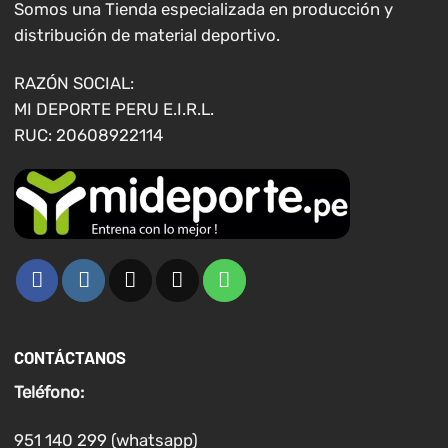
elegir
elegir
Somos una Tienda especializada en producción y
en
en
distribución de material deportivo.
la
la
página
página
RAZÓN SOCIAL:
de
de
MI DEPORTE PERU E.I.R.L.
producto
producto
RUC: 20608922114
CONTÁCTANOS
Teléfono:
951 140 299 (whatsapp)