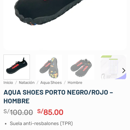
Inicio
/
Natación
/
Aqua Shoes
/
Hombre
AQUA SHOES PORTO NEGRO/ROJO –
HOMBRE
El
El
S/
100.00
S/
85.00
precio
precio
Suela anti-resbalones (TPR)
original
actual