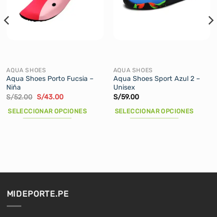
AQUA SHOES
AQUA SHOES
Aqua Shoes Porto Fucsia –
Aqua Shoes Sport Azul 2 –
Niña
Unisex
El
El
S/
52.00
S/
43.00
S/
59.00
precio
precio
original
actual
SELECCIONAR OPCIONES
SELECCIONAR OPCIONES
era:
es:
S/52.00.
S/43.00.
Este
Este
producto
producto
tiene
tiene
múltiples
múltiples
variantes.
variantes.
Las
Las
opciones
opciones
MIDEPORTE.PE
se
se
pueden
pueden