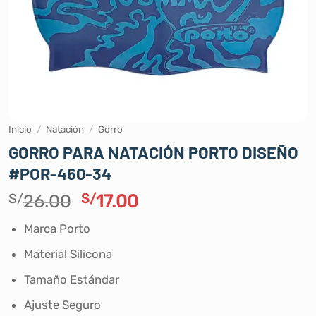
Inicio
/
Natación
/
Gorro
GORRO PARA NATACIÓN PORTO DISEÑO
#POR-460-34
El
El
S/
26.00
S/
17.00
precio
precio
Marca Porto
original
actual
era:
es:
Material Silicona
S/26.00.
S/17.00.
Tamaño Estándar
Ajuste Seguro