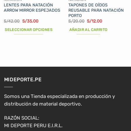
LENTES PARA NATACIÓN
TAPONES DE OÍDOS
ARROW MIRROR ESPEJADOS
REUSABLE PARA NATACIÓN
PORTO
El
El
El
El
S/
42.00
S/
35.00
S/
20.00
S/
12.00
precio
precio
precio
precio
original
actual
original
actual
SELECCIONAR OPCIONES
AÑADIR AL CARRITO
era:
es:
era:
es:
S/42.00.
S/35.00.
S/20.00.
S/12.00.
Este
producto
tiene
múltiples
variantes.
Las
opciones
MIDEPORTE.PE
se
pueden
elegir
Somos una Tienda especializada en producción y
en
distribución de material deportivo.
la
página
RAZÓN SOCIAL:
de
MI DEPORTE PERU E.I.R.L.
producto